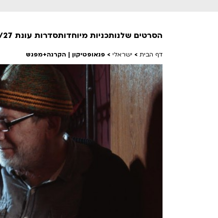
הסרטים שלנו
תכניות מיוחדות
סדרות עונת 26/27
דף הבית
>
ישראלי
>
פנאופטיקון | הקרנה+מפגש
חופשי למנויים
טרום בכורה
חדשים
סרט פלוס
לילדים ולכל המשפחה
הקרנות על פופים
מועדון אנגלית לקטנטנים
מועדון אנגלית לכל המשפחה
הדרכ
ראשון בקולנוע
שלישי בשלייקס
לפ
אפטר בסינמטק