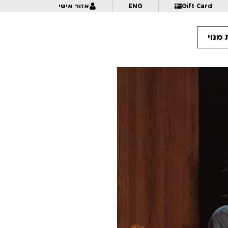
Gift Card
ENG
אזור אישי
מנוי
9:
קרנבל בנוטרדאם: 30 שנה לאמנות ההנפשה של הגיבן | הרצאה+הקרנה | לגילאי 6+ | פסטיבל אנימיקס 2026
10:
איך כותבים אנימציה | פסטיבל אנימיקס 2026
10:
פרצוף בפלסטלינה | לגילאי 5+ בליווי הורים | פסטיבל אנימיקס 2026