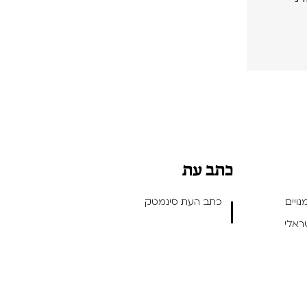
כתב עת
ויים
כתב העת סינמטק
שראלי