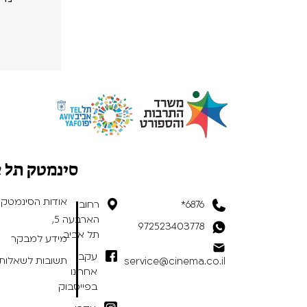
סינמטק תל 
אודות הסינמטק
6876*
רחוב
הארבעה 5,
972523403778
תל אביב
מידע למבקר
עקבו
תשובות לשאלות 
service@cinema.co.il
אחרינו
בפייסבוק