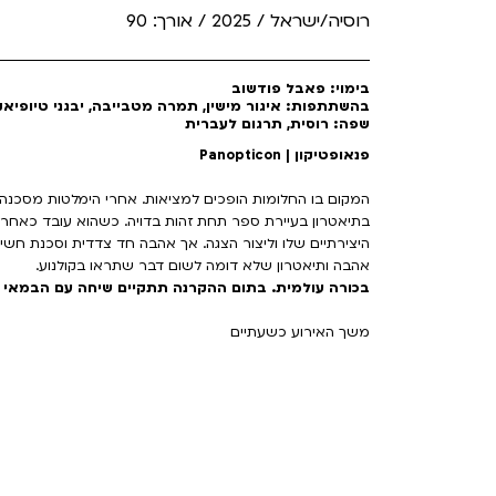
רוסיה/ישראל / 2025 / אורך: 90
בימוי: פאבל פודשוב
בהשתתפות: איגור מישין, תמרה מטבייבה, יבגני טיופיאקו
שפה: רוסית, תרגום לעברית
פנאופטיקון | Panopticon
המקום בו החלומות הופכים למציאות. אחרי הימלטות מסכנה 
בתיאטרון בעיירת ספר תחת זהות בדויה. כשהוא עובד כאחר
היצירתיים שלו וליצור הצגה. אך אהבה חד צדדית וסכנת חשי
אהבה ותיאטרון שלא דומה לשום דבר שתראו בקולנוע.
בכורה עולמית. בתום ההקרנה תתקיים שיחה עם הבמאי
משך האירוע כשעתיים