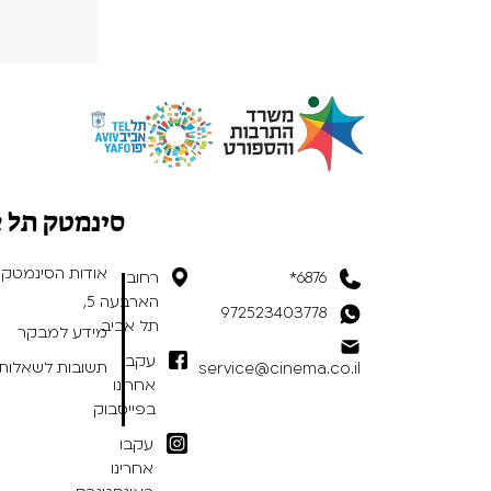
סינמטק תל 
אודות הסינמטק
6876*
רחוב
הארבעה 5,
972523403778
תל אביב
מידע למבקר
עקבו
תשובות לשאלות 
service@cinema.co.il
אחרינו
בפייסבוק
עקבו
אחרינו