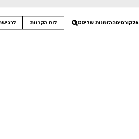
קורסים
ההזמנות שלי
VOD
לוח הקרנות
לרכישת 
30
30
30
ים הלא ידועות
פסטיבל אנימיקס 2026
רטים
לפרטים