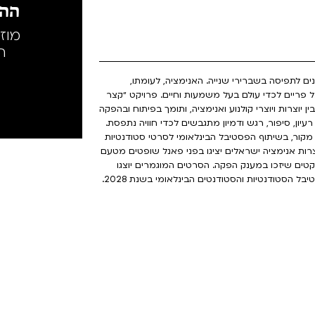
ההק
מוז
ה
ים לתפיסה בשברירי שנייה. האנימציה, לעומתו,
 פריים לכדי עולם בעל משמעות וחיים. פרויקט ״קצר
ן יוצרות ויוצרי קולנוע ואנימציה, ותומך בפיתוח ובהפקה
יון, סיפור, רגש ודמיון מתגבשים לכדי חוויה נתפסת.
 מקור, בשיתוף הפסטיבל הבינלאומי לסרטי סטודנטיות
צרות אנימציה ישראלים יציגו בפני פאנל שופטים מטעם
קטים שיזכו במענק הפקה. הסרטים המוגמרים יוצגו
הסטודנטיות והסטודנטים הבינלאומי בשנת 2028.