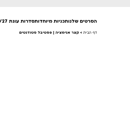
הסרטים שלנו
תכניות מיוחדות
סדרות עונת 26/27
דף הבית
>
קצר אנימציה | פסטיבל סטודנטים
חופשי למנויים
טרום בכורה
חדשים
סרט פלוס
לילדים ולכל המשפחה
הקרנות על פופים
מועדון אנגלית לקטנטנים
מועדון אנגלית לכל המשפחה
הדרכ
ראשון בקולנוע
שלישי בשלייקס
לפ
אפטר בסינמטק