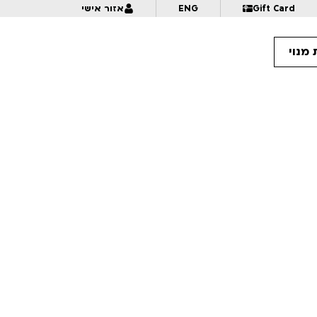
Gift Card
ENG
אזור אישי
מנוי
14:
קומיקסאי נולד | אורי פינק | לכל המשפחה | פסטיבל אנימיקס 2026
14:
איך לצייר פרספקטיבה? | לגילאי 6+ | פסטיבל אנימיקס 2026
14:
21:30
בחזרה מההימלאיה