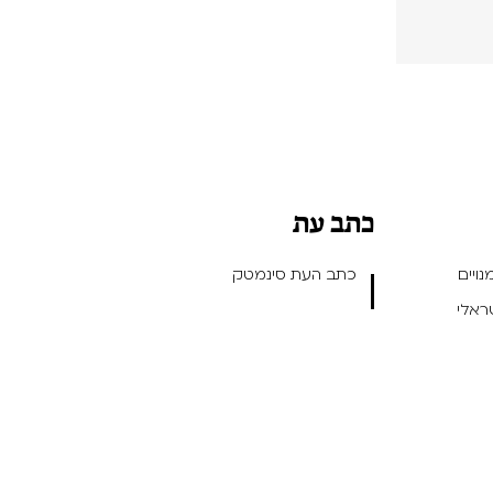
כתב עת
ויים
כתב העת סינמטק
שראלי