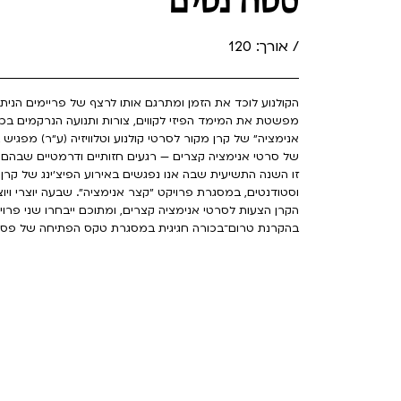
סטודנטים
/ אורך: 120
הקולנוע לוכד את הזמן ומתרגם אותו לרצף של פריימים הניתנ
מפשטת את המימד הפיזי לקווים, צורות ותנועה הנרקמים בכל
אנימציה״ של קרן מקור לסרטי קולנוע וטלוויזיה (ע״ר) מפגיש בי
של סרטי אנימציה קצרים — רגעים חזותיים ודרמטיים שבהם רע
זו השנה התשיעית שבה אנו נפגשים באירוע הפיצ׳ינג של קרן
וסטודנטים, במסגרת פרויקט ״קצר אנימציה״. שבעה יוצרי ויו
הקרן הצעות לסרטי אנימציה קצרים, ומתוכם ייבחרו שני פרוי
בהקרנת טרום־בכורה חגיגית במסגרת טקס הפתיחה של פסטיבל 