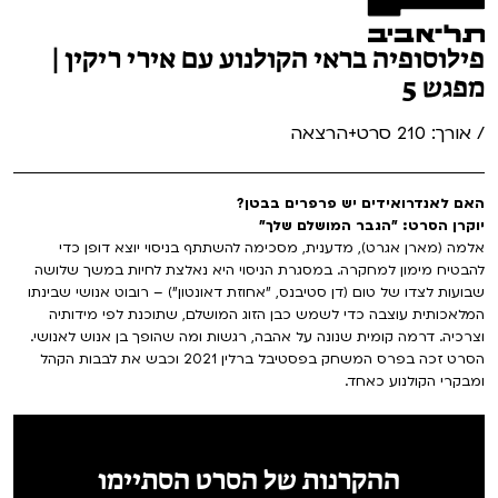
פילוסופיה בראי הקולנוע עם אירי ריקין |
מפגש 5
/ אורך: 210 סרט+הרצאה
האם לאנדרואידים יש פרפרים בבטן?
יוקרן הסרט: "הגבר המושלם שלך"
אלמה (מארן אגרט), מדענית, מסכימה להשתתף בניסוי יוצא דופן כדי
להבטיח מימון למחקרה. במסגרת הניסוי היא נאלצת לחיות במשך שלושה
שבועות לצדו של טום (דן סטיבנס, "אחוזת דאונטון") – רובוט אנושי שבינתו
המלאכותית עוצבה כדי לשמש כבן הזוג המושלם, שתוכנת לפי מידותיה
וצרכיה. דרמה קומית שנונה על אהבה, רגשות ומה שהופך בן אנוש לאנושי.
הסרט זכה בפרס המשחק בפסטיבל ברלין 2021 וכבש את לבבות הקהל
ומבקרי הקולנוע כאחד.
ההקרנות של הסרט הסתיימו