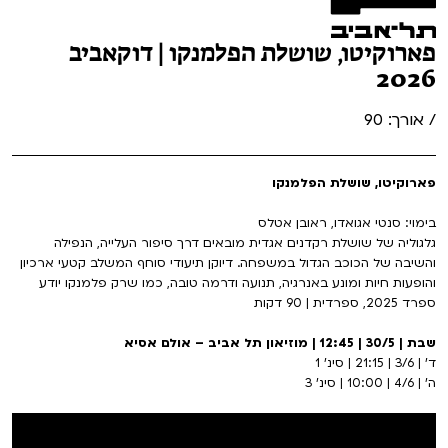
פארוקיטו, שושלת הפלמנקו | דוקאביב
2026
/ אורך: 90
פארוקיטו, שושלת הפלמנקו
בימוי: סנטי אגואדו, ראובן אטלס
גלגוליה של שושלת רקדנים אגדית מובאים דרך סיפור העלייה, הנפילה
והשיבה של הכוכב הגדול במשפחה. דיוקן תיעודי סוחף המשלב קטעי ארכיון
והופעות חיות ומונע באנרגיה, תנועה ודרמה טובה, כמו שרק פלמנקו יודע
ספרד 2025, ספרדית | 90 דקות
שבת | 30/5 | 12:45 | מוזיאון תל אביב – אולם אסיא
ד' | 3/6 | 21:15 | סינ' 1
ה' | 4/6 | 10:00 | סינ' 3