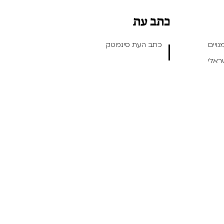
כתב עת
ויים
כתב העת סינמטק
שראלי
ן ועיצוב חווית משתמש -
- תכנות: Outright