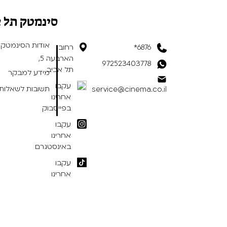
סינמטק תל 
אודות הסינמטק
6876*
רחוב
הארבעה 5,
972523403778
תל אביב
מידע למבקר
עקבו
תשובות לשאלות 
service@cinema.co.il
אחרינו
בפייסבוק
עקבו
אחרינו
באינסטגרם
עקבו
אחרינו
בטיקטוק
תנאי שימוש באתר
/
הצהרת נגישות