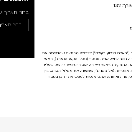
בחרו תאריך ו
ג
ב ("האדם הגרוע בעולם") לדרמה מרגשת שהדהימה את
ה חוזר לחייה אביה גוסטב (סטלן סקארסגארד), במאי
את התפקיד הראשי ביצירה אוטוביוגרפית חדשה שעליה
 מבטיחה (אל פאנינג), שמשנה את מסלול הסרט. בין
, נורה ואחותה אגנס מנסות לגשש את דרכן במבוך