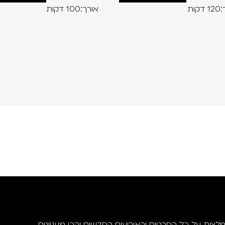
קות
אורך:100 דקות
מלצות על כל הסרטים והאירועים החדשים והכי מעניינים