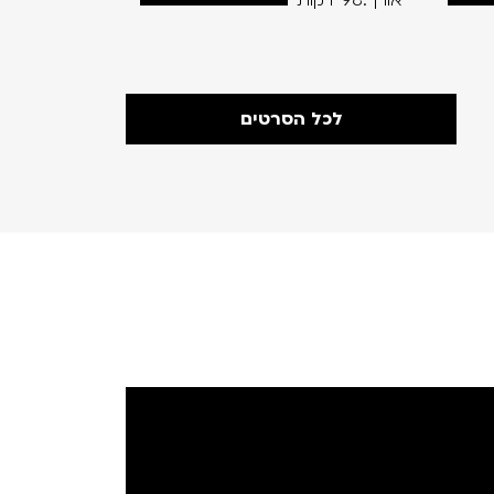
אורך:98 דקות
אורך:93 דקות
לכל הסרטים