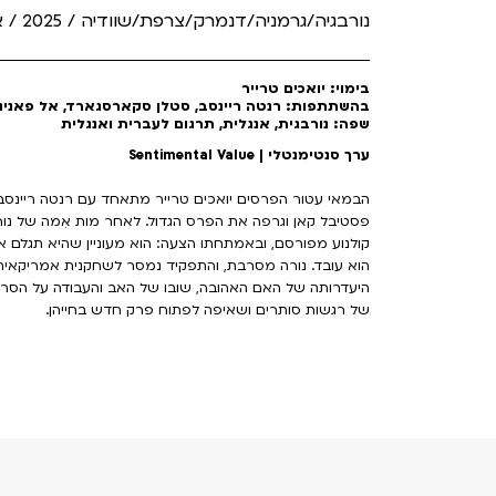
נורבגיה/גרמניה/דנמרק/צרפת/שוודיה / 2025 / אורך: 132
בימוי: יואכים טרייר
בהשתתפות: רנטה ריינסב, סטלן סקארסגארד, אל פאנינ
שפה: נורבגית, אנגלית, תרגום לעברית ואנגלית
ערך סנטימנטלי | Sentimental Value
הבמאי עטור הפרסים יואכים טרייר מתאחד עם רנטה ריינס
פסטיבל קאן וגרפה את הפרס הגדול. לאחר מות אִמה של נור
קולנוע מפורסם, ובאמתחתו הצעה: הוא מעוניין שהיא תגלם 
הוא עובד. נורה מסרבת, והתפקיד נמסר לשחקנית אמריקאית
היעדרותה של האם האהובה, שובו של האב והעבודה על הסרט
של רגשות סותרים ושאיפה לפתוח פרק חדש בחייהן.