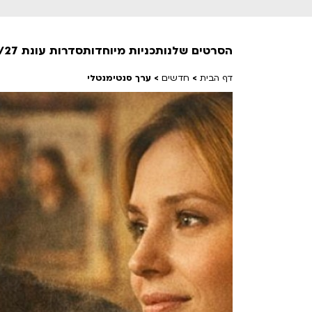
הסרטים שלנו
תכניות מיוחדות
סדרות עונת 26/27
דף הבית
>
חדשים
>
ערך סנטימנטלי
חופשי למנויים
טרום בכורה
חדשים
סרט פלוס
לילדים ולכל המשפחה
הקרנות על פופים
מועדון אנגלית לקטנטנים
מועדון אנגלית לכל המשפחה
הדרכ
ראשון בקולנוע
שלישי בשלייקס
לפ
אפטר בסינמטק