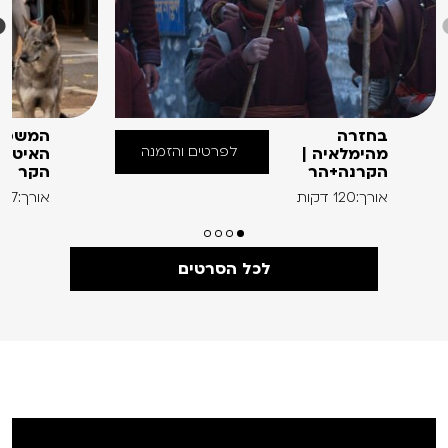
בחזרה
המשפח
לפרטים והזמנה
מהימלאיה |
האיטלק
הקרנה+הר
הקר
אורך:120 דקות
אורך:97 דקות
לכל הסרטים