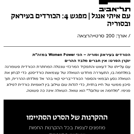
עם איתי אנגל | מפגש 4: הכורדים בעיראק
ובסוריה
/ אורך: 200 סרט+הרצאה
הכורדים בעיראק וסוריה – הכי Women Power במזה"ת
יוקרן הסרט: אין חברים מלבד ההרים
עם עלייתו של דעאש והתפקיד המרכזי שנטלה המחתרת הכורדית פשמרגה
במלחמה בו, התעוררה מחדש השאלה של עצמאות כורדיסטן. כדי לבחון את
השאלה נסע הבמאי והסופר הכורדי־בריטי קאי בהר אל מולדתו ההררית, תוך
סיכון ממשי של חייו בחזית, כדי לגלות שם שילוב בין לאומיות כורדית לפילוג
פנימי. “מלחמה או שלום?” הוא שואל. השאלה אינה כה פשוטה.
ההקרנות של הסרט הסתיימו
מוזמנים לצפות בכל ההקרנות החמות