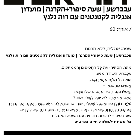
עכברשע | שעת סיפור+הקרנה | מועדון
אנגלית לקטנטנים עם רות גלנץ
/ אורך: 60
שפה: אנגלית, ללא תרגום
עכברשע | שעת סיפור+הקרנה | מועדון אנגלית לקטנטנים עם רות גלנץ
מַהֵר, הַסְתִּירוּ אֶת כָּל הַחֲטִיפִים וְהַמַּמְתַּקִּים!
עַכְבְּרוֹעַ הַשּׁוֹדֵד מַגִּיעַ!
הוּא גּוֹזֵל תִּלְתָּן מֵהָאַרְנֶבֶת,
אֱגוֹזִים מֵהַסְּנָאִי –
וַאֲפִלּוּ גּוֹנֵב חָצִיר מֵהַסּוּס שֶׁלּוֹ עַצְמוֹ.
הַאִם אַף אֶחָד לֹא יוּכַל לַעֲצֹר אוֹתוֹ?
ג´וּלְיָה דוֹנַלְדְסוֹן וְאַקְסֶל שֶׁפְלֶר, יוֹצְרֵי טְרוֹפוֹתִי, לַקּוֹף יֵשׁ בְּעָיָה, הָעֲנָק הֲכִי גַּנְדְּרָן
בָּעוֹלָם, הַלִּוְיָתָן וְהַשַּׁבְּלוּל, זוֹג וָעוֹד, מַגִּישִׁים יְצִירַת מוֹפֵת חֲדָשָׁה לִילָדִים.
שעת סיפור להכרות חוויתית עם השפה האנגלית
כל משתתף/מלווה חייב בכרטיס