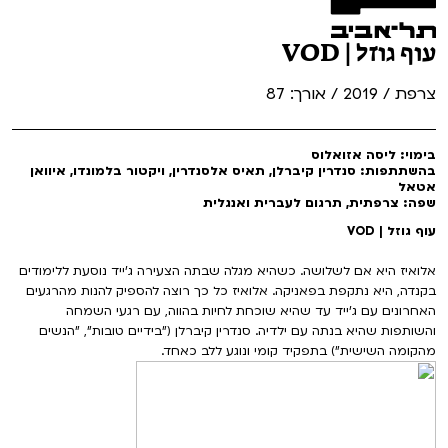
עוף גוזל | VOD
צרפת / 2019 / אורך: 87
בימוי: ליסה אזואלוס
בהשתתפות: סנדרין קיברלן, תאיס אלסנדרין, ויקטור בלמונדו, איוואן
אטאל
שפה: צרפתית, תרגום לעברית ואנגלית
עוף גוזל | VOD
אלואיז היא אם לשלושה. כשהיא מגלה שבתה הצעירה ג'ייד נוסעת ללימודים
בקנדה, היא נתקפת בפאניקה. אלואיז כל כך רוצה להספיק להנות מהרגעים
האחרונים עם ג'ייד עד שהיא שוכחת לחיות בהווה, עם רגעי השמחה
והשותפות שהיא בנתה עם ילדיה. סנדרין קיברלן ("בידיים טובות", "הנשים
מהקומה השישית") בתפקיד קומי ונוגע ללב כאחד.