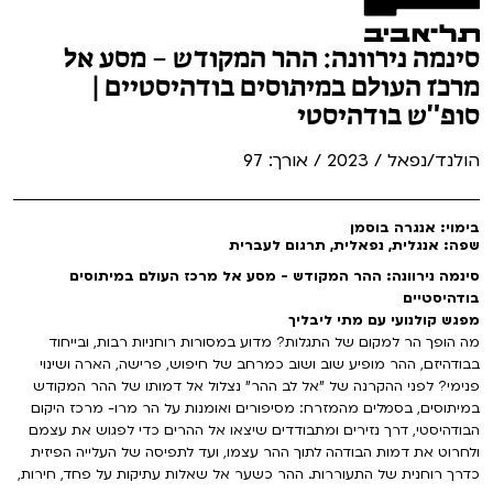
סינמה נירוונה: ההר המקודש – מסע אל
מרכז העולם במיתוסים בודהיסטיים |
סופ"ש בודהיסטי
הולנד/נפאל / 2023 / אורך: 97
בימוי: אנגרה בוסמן
שפה: אנגלית, נפאלית, תרגום לעברית
סינמה נירוונה: ההר המקודש - מסע אל מרכז העולם במיתוסים
בודהיסטיים
מפגש קולנועי עם מתי ליבליך
מה הופך הר למקום של התגלות? מדוע במסורות רוחניות רבות, ובייחוד
בבודהיזם, ההר מופיע שוב ושוב כמרחב של חיפוש, פרישה, הארה ושינוי
פנימי? לפני ההקרנה של "אל לב ההר" נצלול אל דמותו של ההר המקודש
במיתוסים, בסמלים מהמזרח: מסיפורים ואומנות על הר מרו- מרכז היקום
הבודהיסטי, דרך נזירים ומתבודדים שיצאו אל ההרים כדי לפגוש את עצמם
ולחרוט את דמות הבודהה לתוך ההר עצמו, ועד לתפיסה של העלייה הפיזית
כדרך רוחנית של התעוררות. ההר כשער אל שאלות עתיקות על פחד, חירות,