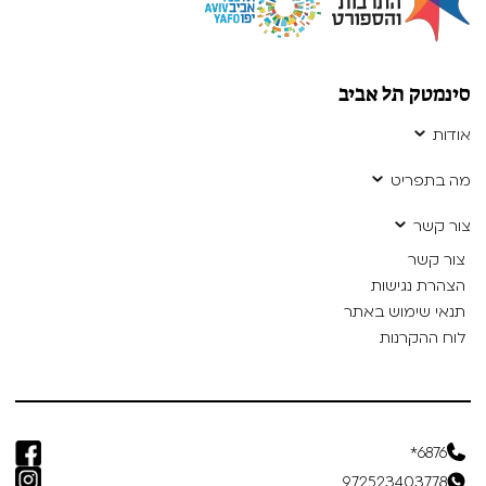
סינמטק תל אביב
אודות
מה בתפריט
צור קשר
צור קשר
הצהרת נגישות
תנאי שימוש באתר
לוח ההקרנות
6876*
972523403778