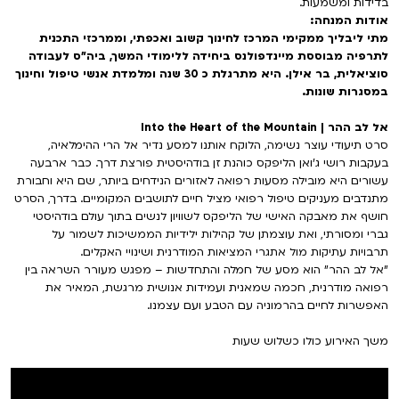
בדידות ומשמעות.
אודות המנחה:
מתי ליבליך ממקימי המרכז לחינוך קשוב ואכפתי, וממרכזי התכנית
לתרפיה מבוססת מיינדפולנס ביחידה ללימודי המשך, ביה"ס לעבודה
סוציאלית, בר אילן. היא מתרגלת כ 30 שנה ומלמדת אנשי טיפול וחינוך
במסגרות שונות.
אל לב ההר | Into the Heart of the Mountain
סרט תיעודי עוצר נשימה, הלוקח אותנו למסע נדיר אל הרי ההימלאיה,
בעקבות רושי ג’ואן הליפקס כוהנת זן בודהיסטית פורצת דרך. כבר ארבעה
עשורים היא מובילה מסעות רפואה לאזורים הנידחים ביותר, שם היא וחבורת
מתנדבים מעניקים טיפול רפואי מציל חיים לתושבים המקומיים. בדרך, הסרט
חושף את מאבקה האישי של הליפקס לשוויון לנשים בתוך עולם בודהיסטי
גברי ומסורתי, ואת עוצמתן של קהילות ילידיות הממשיכות לשמור על
תרבויות עתיקות מול אתגרי המציאות המודרנית ושינויי האקלים.
"אל לב ההר" הוא מסע של חמלה והתחדשות – מפגש מעורר השראה בין
רפואה מודרנית, חכמה שמאנית ועמידות אנושית מרגשת, המאיר את
האפשרות לחיים בהרמוניה עם הטבע ועם עצמנו.
משך האירוע כולו כשלוש שעות