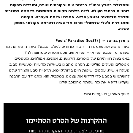
ומתרגלת בארץ ובחו"ל בריטריטים ובקורסים שונים, ומובילה מסעות
רוחניים ברחבי העולם. לילה בילתה תקופות ממושכות בדממה במנזרים
ומרכזי מדיטציה ובטבע פראי. אמנית וצלמת בעברה. הקימה
ומתגוררת ב'עלי אדמות'- מרכז מדיטציה ודהרמה אקולוגי בעמק
האלה.
גן עדן בהישג יד | Fools' Paradise (lost?)
כיצד נרפא את עצמנו דרך חיבור מחודש לעולם הטבע? כיצד נרפא את מה
שנותר מן הטבע הפראי – הפרא שבתוכנו והפרא שמחוצה לנו?
באמצעות חוויותיהם של סופרים, קולנוענים, אמנים, אקולוגים, מטפסים,
מטפלים ופעילים פוליטיים, הסרט מתבונן בשאלות מדעיות ומעשיות סביב
פעולה אישית, עסקים ושיטות חיים ברות־קיימא, תרפיית טבע והצורך שלנו
להשתמש בטבע כדי לחדש את עצמנו. במקביל, הוא מתמודד עם ההבנה
שעלינו לרפא את מה שנותר מהכוכב שלנו.
משך האירוע כשעתיים וחצי
ההקרנות של הסרט הסתיימו
מוזמנים לצפות בכל ההקרנות החמות