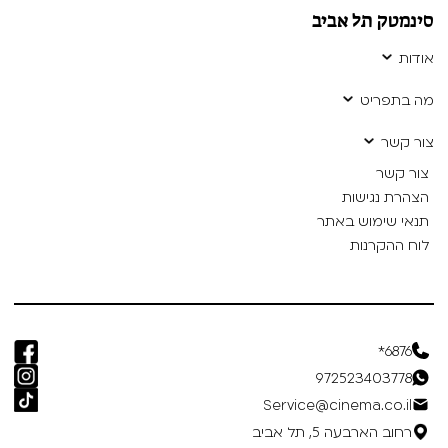
סינמטק תל אביב
אודות
מה בתפריט
צור קשר
צור קשר
הצהרת נגישות
תנאי שימוש באתר
לוח ההקרנות
6876*
972523403778
Service@cinema.co.il
רחוב הארבעה 5, תל אביב