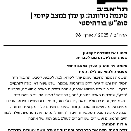
סינמה נירוונה: גן עדן כמצב קיומי |
סופ"ש בודהיסטי
ארה"ב / 2025 / אורך: 98
בימוי: אלכסנדרה לקסטון
שפה: אנגלית, תרגום לעברית
סינמה נירוונה: גן העדן כמצב קיומי
מפגש קולנועי עם לילה קמח
הנשמה זקוקה לחיבור עמוק יותר לפרא, לבר, לטבעי, לטבע. החיבור הזה
תמיד היה ותמיד יהיה חלק מרוחניות עמוקה, שלמעשה לא יכולה להתקיים
בלעדיו. החיבור הזה פירושו אהבה, אהבה לחלקים האלה מחוץ לנו, הקרויים
"טבע", ולחלקים האלה בתוכנו, "טבע הבודהא" שלנו. הקשר ביניהם חזק
ומשמעותי, והעדרו מוליד מאבקים ומלחמות, פנימיים וחיצוניים. כידוע, אנחנו
מגינים על מה שאנחנו אוהבים, ומה שאנחנו מגינים עליו, מגן עלינו בחזרה.
הבנה עמוקה הנובעת מקשר והחיבור "החוצה" מזינה את הפנימיות שלנו לכוון
חיים הרמוניים ועשירים שמחוברים לעולם בעבותות של אהבה
אודות המנחה:
לילה קמחי, חייה את הדהרמה והתרגול למעלה משני עשורים, מלמדת