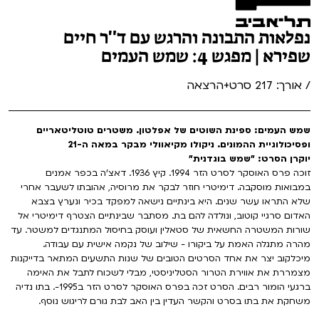
נפלאות התבונה והרגש עם ד"ר חיים
שפירא | מפגש 4: שמש העמים
/ אורך: 217 סרט+הרצאה
שמש העמים: ספינת השוטים של אפלטון. משטרים טוטליטאריים
ופסיכולוגיית ההמונים. ניקולו מקיאוולי מבקר במאה ה-21
יוקרן הסרט: "שמש בוגדנית״
זוכה פרס האוסקר לסרט הזר 1994. קיץ 1936. דאצ'ה בכפר אמנים
במבואות מוסקבה. דימיטרי חוזר לבקר את מרוסיה, אהובתו לשעבר אחרי
שלא התראו עשר שנים. היא בינתיים נישאה למפקד בכיר ונערץ בצבא
האדום סרגיי קוטוב, ונולדה להם בת. מסתבר שבינתיים הצטרף דימיטרי אל
שורות המשטרה החשאית של סטאלין ועוסק בחיסול המתנגדים למשטר. עד
מהרה מתגלה האמת על ביקורו - שילוב של נקמה אישית עם עבודה.
מיכלקוב יצר את אחד הסרטים הטובים של שנות התשעים המתאר בדייקנות
מצמררת את אווירת הטרור הסטליניסטי, מבלי לשכוח לתבל את האימה
ברגעי הומור רבים. הסרט זכה בפרס האוסקר לסרט הזר ב1995-. בתו נדיה
משחקת את בתו בסרט והקשר העדין בין האב לבת גורם לריגוש נוסף.