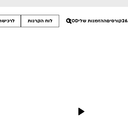
קורסים
ההזמנות שלי
VOD
לוח הקרנות
לרכישת 
30
30
30
ים הלא ידועות
פסטיבל אנימיקס 2026
רטים
לפרטים