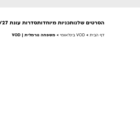
הסרטים שלנו
תכניות מיוחדות
סדרות עונת 26/27
דף הבית
>
VOD בינלאומי
>
משפחה נורמלית | VOD
חופשי למנויים
טרום בכורה
חדשים
סרט פלוס
לילדים ולכל המשפחה
הקרנות על פופים
מועדון אנגלית לקטנטנים
מועדון אנגלית לכל המשפחה
הדרכ
ראשון בקולנוע
שלישי בשלייקס
לפ
אפטר בסינמטק