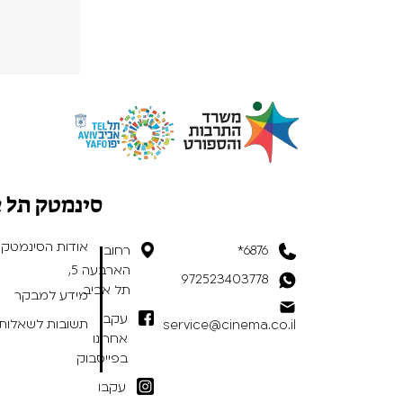
סינמטק תל 
אודות הסינמטק
6876*
רחוב
הארבעה 5,
972523403778
תל אביב
מידע למבקר
עקבו
תשובות לשאלות 
service@cinema.co.il
אחרינו
בפייסבוק
עקבו