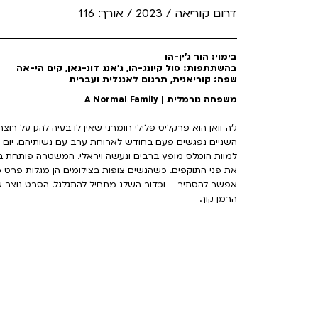
דרום קוריאה / 2023 / אורך: 116
בימוי: הור ג'ין-הו
בהשתתפות: סול קיונג-הו, ג'אנג דונ-גאן, קים הי-אה
שפה: קוריאנית, תרגום לאנגלית ועברית
משפחה נורמלית | A Normal Family
ג'ה־וואן הוא פרקליט פלילי חומרני שאין לו בעיה להגן על רוצחי
השניים נפגשים פעם בחודש לארוחת ערב עם נשותיהם. יום
למוות הומלס מופץ ברבים ונעשה ויראלי. המשטרה פותחת ב
את פני התוקפים. כשהנשים צופות בצילומים הן מגלות פרט מ
אפשר להסתיר – וכדור השלג מתחיל להתגלגל. הסרט נוצר ע
הרמן קוך.