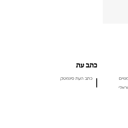
כתב עת
ויים
כתב העת סינמטק
שראלי