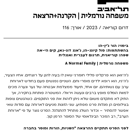
משפחה נורמלית | הקרנה+הרצאה
דרום קוריאה / 2023 / אורך: 116
בימוי: הור ג'ין-הו
בהשתתפות: סול קיונג-הו, ג'אנג דונ-גאן, קים הי-אה
שפה: קוריאנית, תרגום לעברית ואנגלית
משפחה נורמלית | A Normal Family
ג'ה־וואן הוא פרקליט פלילי חומרני שאין לו בעיה להגן על רוצחים. אחיו הצעיר,
ג'ה־גיו, הוא רופא ילדים מוסרי וחם. השניים נפגשים פעם בחודש לארוחת
ערב עם נשותיהם. יום אחד, תיעוד ממצלמת אבטחה של נער ונערה מכים
למוות הומלס מופץ ברבים ונעשה ויראלי. המשטרה פותחת בחקירה, אך
התיק לא מתקדם משום שלא ניתן לזהות את פני התוקפים. כשהנשים צופות
בצילומים הן מגלות פרט מפתיע. שני הזוגות מגיעים לארוחה עם סודות שאי
אפשר להסתיר – וכדור השלג מתחיל להתגלגל. הסרט נוצר על פי "ארוחת
הערב", רב המכר הבינלאומי של הסופר הרמן קוך.
לפני הסרט תתקיים ההרצאה "השגיות, הורות ומוסר בחברה