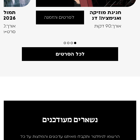
חגיגת מוזיקה
תמול ש
לפרטים והזמנה
ואנימציה! דנ
2026 ב' –
אורך:90 דקות
אורך:0
סרט+הר
לכל הסרטים
נשארים מעודכנים
הרשמו לניוזלטר ותקבלו מאיתנו עדכונים והמלצות על כל