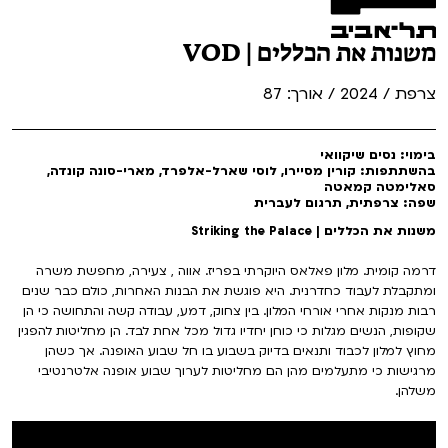
משנות את הכללים | VOD
צרפת / 2024 / אורך: 87
בימוי: נסים שיקוואי
בהשתתפות: קורין מסיירו, לוסי שארל-אלפרד, מארי-סונה קונדה,
סאלימטה קמאטה
שפה: צרפתית, תרגום לעברית
משנות את הכללים | Striking the Palace
דרמה קומית. מלון פאלאס היוקרתי בפריז. אווה , צעירה, מחפשת משרה
ומתקבלת לעבוד כחדרנית. היא פוגשת את הבנות האחרות, כולם כבר שנים
רבות מנקות אחרי אורחי המלון. בין צחוק, דמע, עבודה קשה והתחושה כי הן
שקופות, הנשים מגלות כי כוחן יחדיו גדול מכל אחת לבד. הן מחליטות להפגין
מחוץ למלון לכבוד ותנאים בדיוק בשבוע בו חל שבוע האופנה. אך כשהן
מרגישות כי מתעלמים מהן הם מחליטות לערוך שבוע אופנה אלטרנטיבי
משלהן.