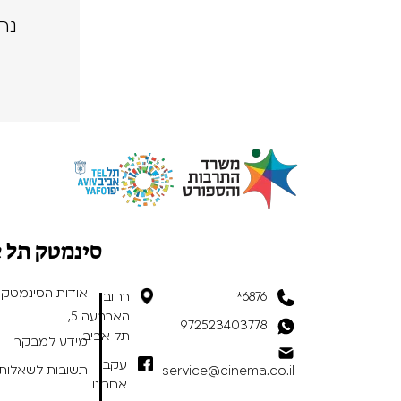
נה
סינמטק תל 
אודות הסינמטק
6876*
רחוב
הארבעה 5,
972523403778
תל אביב
מידע למבקר
עקבו
תשובות לשאלות 
service@cinema.co.il
אחרינו