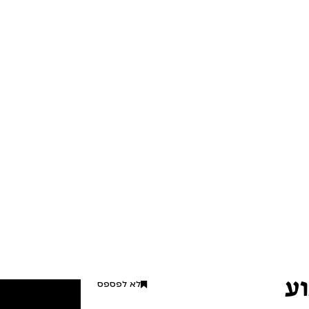
וע
לא לפספס