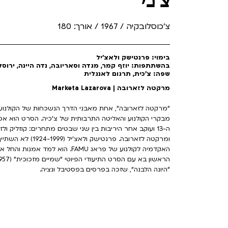
צ'כי
צ'כוסלובקיה / 1967 / אורך: 180
בימוי: פרנטישק ולאצ'יל
בהשתתפות: יוזף קמר, מגדה וסאריובה, נדה היינה, ירוס
שפה: צ'כית, תרגום לאנגלית
מרקטה לזארובה | Marketa Lazarova
"מרקטה לזארובה", אחת מאבני הדרך הנשכחות של הקולנוע ה
מבקרי הקולנוע והאליטה התרבותית של צ'כיה. הסרט הוא 
ה-13 ועוקב אחר היריבות בין שני שבטים מתחרים: קוזליק 
האקדמיה לקולנוע של פראג FAMU. הוא
"היונה הלבנה", שזכה בפרסים בפסטיבל ונציה.