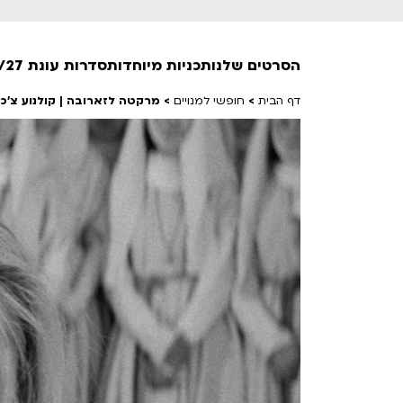
הסרטים שלנו
תכניות מיוחדות
סדרות עונת 26/27
דף הבית
>
חופשי למנויים
>
מרקטה לזארובה | קולנוע צ'כי
חופשי למנויים
טרום בכורה
חדשים
סרט פלוס
לילדים ולכל המשפחה
הקרנות על פופים
מועדון אנגלית לקטנטנים
מועדון אנגלית לכל המשפחה
הדרכ
ראשון בקולנוע
שלישי בשלייקס
לפ
אפטר בסינמטק