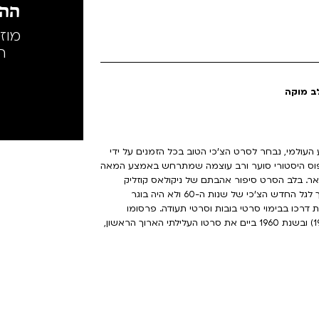
ההק
מוז
ה
לב מוקה
עולמי, נבחר לסרט הצ'כי הטוב בכל הזמנים על ידי
אפוס היסטורי סוער ורב עוצמה שמתרחש באמצע המאה
ולזאר. בלב הסרט סיפור אהבתם של ניקולאס קוזליק
ומרקטה לזארובה. פרנטישק ולאצ'יל (1924-1999) לא השתייך לגל החדש הצ'כי של שנות ה-60 ולא היה בוגר
 למד אמנות והחל את דרכו בבימוי סרטי בובות וסרטי תעודה. פרסומו
הראשון בא עם הסרט התיעודי הפיוטי "שמיים מזכוכית" (1957) ובשנת 1960 ביים את סרטו העלילתי הארוך הראשון,