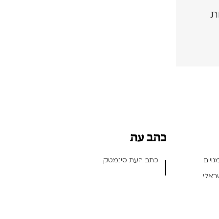
ת
כתב עת
ויים
כתב העת סינמטק
שראלי