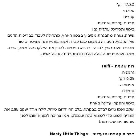
17:30 דק'
עלילתי
עברית
תרגום עברית ואנגלית
בימוי ותסריט: עתליה נבון
שירה, נערה מתבגרת מקיבוץ בצפון הארץ, מתחילה לעבוד בבריכות הדגים
של הקיבוץ. העבודה במקום שבו עבדה אמה בצעירותה מציפה סיפור
מהעבר שממשיך להדהד בהווה. בניסיונה להבין את הצלקת של אמה, שירה
מגלה שהתבגרותה שלה הולכת ומתקרבת לזו של אמה.
רוח שטנית - Tuifl
גרמניה
6:28 דק'
אנימציה
גרמנית
תרגום עברית ואנגלית
בימוי והפקה: עדינה בארת'
יעקב ואמו גרים לבדם בבקתה, בלב הרי דרום טירול. לילה אחד יעקב עוזב את
הצריף המוגן כדי למצוא טלה שנמלט. אמו צריכה למצוא אותו לפני
שהעורנים יעשו זאת!
דברים קטנים ומגעילים - Nasty Little Things