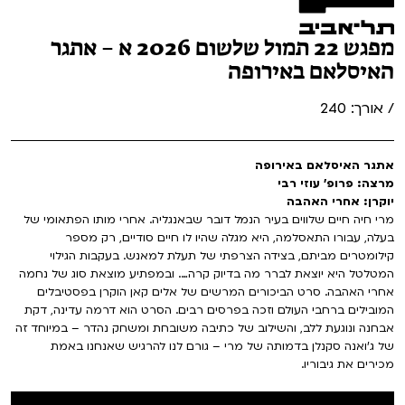
מפגש 22 תמול שלשום 2026 א – אתגר
האיסלאם באירופה
/ אורך: 240
אתגר האיסלאם באירופה
מרצה: פרופ' עוזי רבי
יוקרן: אחרי האהבה
מרי חיה חיים שלווים בעיר הנמל דובר שבאנגליה. אחרי מותו הפתאומי של
בעלה, עבורו התאסלמה, היא מגלה שהיו לו חיים סודיים, רק מספר
קילומטרים מביתם, בצידה הצרפתי של תעלת למאנש. בעקבות הגילוי
המטלטל היא יוצאת לברר מה בדיוק קרה…. ובמפתיע מוצאת סוג של נחמה
אחרי האהבה. סרט הביכורים המרשים של אלים קאן הוקרן בפסטיבלים
המובילים ברחבי העולם וזכה בפרסים רבים. הסרט הוא דרמה עדינה, דקת
אבחנה ונוגעת ללב, והשילוב של כתיבה משובחת ומשחק נהדר – במיוחד זה
של ג'ואנה סקנלן בדמותה של מרי – גורם לנו להרגיש שאנחנו באמת
מכירים את גיבוריו.