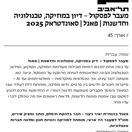
מעבר לפסקול – דיון במוזיקה, טכנולוגיה
וחדשנות | פאנל | סאונדטראק 2025
/ אורך: 45
שפה: עברית
מעבר לפסקול – דיון במוזיקה, טכנולוגיה וחדשנות | פאנל
על במה אחת יתכנסו דמויות מובילות מעולמות המוזיקה, הקולנוע, הווידאו,
הטכנולוגיה והבינה המלאכותית לשיחה מרתקת על הפסקול, וכיצד הוא
משתנה לנגד עינינו. איך טכנולוגיות מתקדמות – מאלגוריתמים ועד AI –
מייצרות חיבורים חדשים בין סרטים, וידאו ומוזיקה, ופותחות דלת לעתיד שבו
הסאונד והמסך מקבלים משמעות חדשה לגמרי. זו ההזדמנות שלכם להציץ
למקום שבו אמנות פוגשת חדשנות, ולראות ראשונים את מה שכולם ידברו
עליו מחר.
פאנל בהנחיית יאיר ניצני - חבר בלהקת תיסלם, כותב ומפיק שירים,
מנכ"ל לשעבר הד ארצי, מומחה למוזיקה וזכויות תוכן ומלווה חברות
טכנולוגיות.
הפאנל בהשתתפות: