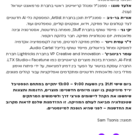
אלעד סונגו
- סמנכ"ל ומנהל קריאייטיב ראשי בחברת פרמאונט ישראל
(ענני).
אורית בר-ניב
– סמנכ"לית תוכן בחברת Artlist, המספקת כלי AI חדשניים
לצד קטלוגים של מוזיקה, וידאו, אפקטים קוליים, טמפלטים ועוד.
יקי גני
- מייסד שותף בחברת Stuff, מומחה בחדשנות, אסטרטגיה ובינה
מלאכותית. יזם טכנולוגיית מוזיקה. חבר בלהקת רוקפור.
ד"ר עמית ויינר
– מלחין מוזיקה לסרטים, מרצה לקומפוזיציה אקדמיה
למוסיקה ומחול בירושלים, מייסד שותף בלייבל Audio Cartel.
עומר רבינוביץ'
- VP Creative and Innovation בחברת Lightricks חברת
AI-First, המוכרת בזכות מוצרים קריאטייבים כמו Facetune ו-LTX Studio.
החברה עוסקת בגישור על הפער בין דמיון למציאות, על ידי פיתוח ואימון
מודלי בינה מלאכותית חדשניים ומתקדמים ואפליקציות עבור קהלים מגוונים.
ביום שישי 21.11 בין השעות 9:00 – 13:00 יתקיים במתחם הפסטיבל
יריד מיוזיקטק בו יוצגו מיזמים חדשניים: מוצרים, הדגמות ותצוגות
שיחשפו את הקהל ליישומים פורצי דרך ולשימושים המרתקים
שטכנולוגיה מביאה לעולם המוזיקה. זו ההזדמנות שלכם לראות מקרוב
את החדשנות – לפני שהיא הופכת למיינסטרים.
תמונה: Sam Tsonis