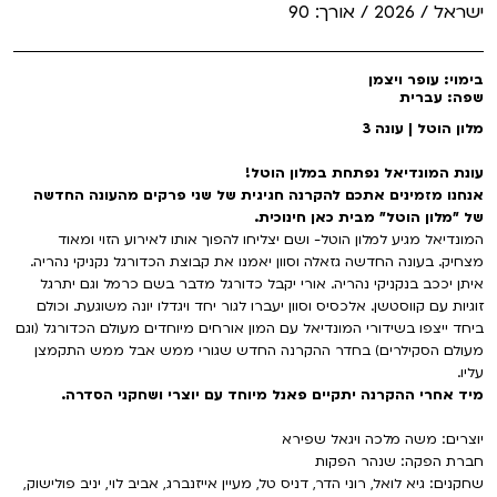
ישראל / 2026 / אורך: 90
VOD
מועדון אנגלית לקטנטנים
מחווה לקסבייה דולאן
ENG
בימוי: עופר ויצמן
מועדון אנגלית לכל המשפחה
שפה: עברית
סינמטק קאלט על הגג 2026
מלון הוטל | עונה 3
לאזור האישי
ראשון בקולנוע
נבחרי דוקאביב 2026
עונת המונדיאל נפתחת במלון הוטל!
אנחנו מזמינים אתכם להקרנה חגיגית של שני פרקים מהעונה החדשה
שלישי בשלייקס
אירועים מיוחדים
רכישת מנוי
של "מלון הוטל" מבית כאן חינוכית.
המונדיאל מגיע למלון הוטל- ושם יצליחו להפוך אותו לאירוע הזוי ומאוד
אפטר בסינמטק
הגלריה
מצחיק. בעונה החדשה גזאלה וסוון יאמנו את קבוצת הכדורגל נקניקי נהריה.
Gift Card
איתן יככב בנקניקי נהריה. אורי יקבל כדורגל מדבר בשם כרמל וגם יתרגל
Teen Screen
זוגיות עם קווסטשן. אלכסיס וסוון יעברו לגור יחד ויגדלו יונה משוגעת. וכולם
ביחד ייצפו בשידורי המונדיאל עם המון אורחים מיוחדים מעולם הכדורגל (וגם
צור קשר
מעולם הסקילרים) בחדר ההקרנה החדש שגורי ממש אבל ממש התקמצן
קולנוע ישראלי
עליו.
מיד אחרי ההקרנה יתקיים פאנל מיוחד עם יוצרי ושחקני הסדרה.
לפי ימים
יוצרים: משה מלכה ויגאל שפירא
חברת הפקה: שנהר הפקות
שחקנים: גיא לואל, רוני הדר, דניס טל, מעיין אייזנברג, אביב לוי, יניב פולישוק,