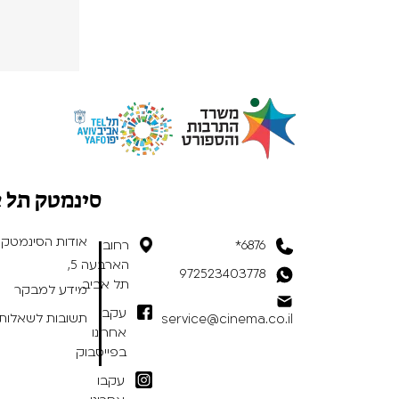
סינמטק תל 
אודות הסינמטק
6876*
רחוב
הארבעה 5,
972523403778
תל אביב
מידע למבקר
עקבו
תשובות לשאלות 
service@cinema.co.il
אחרינו
בפייסבוק
עקבו