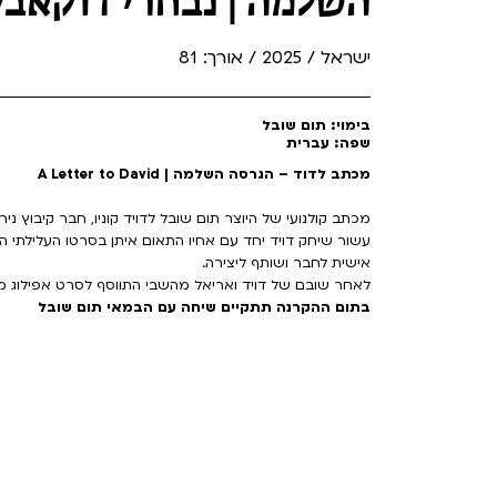
השלמה | נבחרי דוקאבי
ישראל / 2025 / אורך: 81
בימוי: תום שובל
שפה: עברית
מכתב לדוד – הגרסה השלמה | A Letter to David
עשור שיחק דויד יחד עם אחיו התאום איתן בסרטו העלילתי הר
אישית לחבר ושותף ליצירה.
לאחר שובם של דויד ואריאל מהשבי התווסף לסרט אפילוג 
בתום ההקרנה תתקיים שיחה עם הבמאי תום שובל