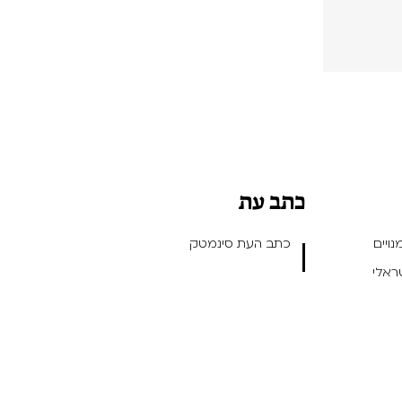
כתב עת
ויים
כתב העת סינמטק
שראלי