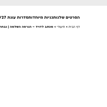
הסרטים שלנו
תכניות מיוחדות
סדרות עונת 26/27
דף הבית
>
תיעודי
>
מכתב לדויד – הגרסה השלמה | נבחרי
חופשי למנויים
טרום בכורה
חדשים
סרט פלוס
לילדים ולכל המשפחה
הקרנות על פופים
מועדון אנגלית לקטנטנים
מועדון אנגלית לכל המשפחה
הדרכ
ראשון בקולנוע
שלישי בשלייקס
לפ
אפטר בסינמטק