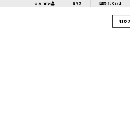
Gift Card
ENG
אזור אישי
מנוי
9:
קרנבל בנוטרדאם: 30 שנה לאמנות ההנפשה של הגיבן | הרצאה+הקרנה | לגילאי 6+ | פסטיבל אנימיקס 2026
10:
איך כותבים אנימציה | פסטיבל אנימיקס 2026
10:
פרצוף בפלסטלינה | לגילאי 5+ בליווי הורים | פסטיבל אנימיקס 2026