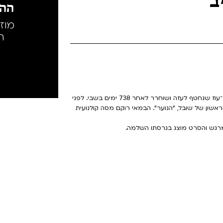
ב
ההק
מוז
ה
מכתב קולנועי של היוצר תום שובל לדויד קוניו, חבר קיבוץ ניר־עוז שנחטף לעזה ושוחרר לאחר 738 ימים בשבי. לפני
אשון של שובל, "הנוער". הבמאי רוקם מסה קולנועית
מרגש והסרט מוצג בגרסתו השלמה.