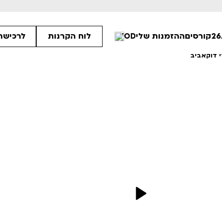
קורסים
ההזמנות שלי
VOD
לוח הקרנות
לרכישת 
 דוקאביב
45
00
00
ים הלא ידועות
פסטיבל אנימיקס 2026
רטים
לפרטים