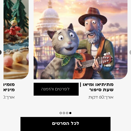
מתיתיאו ומיאו |
מומינים
לפרטים והזמנה
שעת סיפור
מיניאט
אורך:60 דקות
אורך:60 דקות
לכל הסרטים