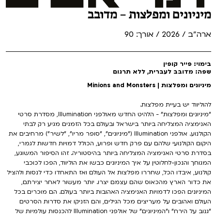
מיניונים ומפלצות – מדובב
ארה"ב / 2026 / אורך: 90
בימוי: פייר קופין
שפה: מדובב לעברית, ללא תרגום
מיניונים ומפלצות | Minions and Monsters
להוליווד יש בעיית מפלצות.
"מיניונים ומפלצות" - הלהיט החדש מאולפני Illumination, מסדרת סרטי
האנימציה המצליחה ביותר בישראל ובעולם בכל הזמנים מגיע רק לבתי
הקולנוע. אולפני Illumination ("מיניונים", "סופר מריו", "לשיר") מרחיבים את
היקום הקולנועי שלהם עם פרק חדש ופרוע, הכולל דמויות חדשות לגמרי,
בסדרת סרטי האנימציה המצליחה ביותר בהיסטוריה. זהו הסיפור המשוגע,
המגוחך והנכון-לחלוטין על איך המיניונים כבשו את הוליווד, הפכו לכוכבי
קולנוע, איבדו הכל, שחררו מפלצות אל העולם ואז התאחדו כדי לנסות ולהציל
את כדור הארץ מהכאוס שהם עצמם יצרו. יותר מעשור לאחר יצירתם,
המיניונים הפכו לדמויות האנימציה האהובות ביותר בעולם. הם מוכרים בכל
העולם ואהובים על מעריצים מכל הגילים, והם הזניקו את סדרות הסרטים
"גנוב על הירח" ו"המיניונים" של אולפני Illumination להכנסות עולמיות של