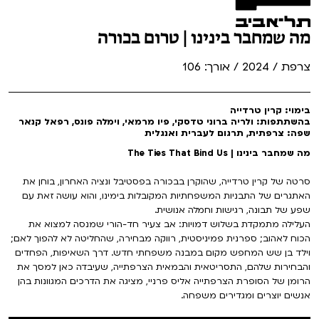
מה שמחבר בינינו | טרום בכורה
צרפת / 2024 / אורך: 106
בימוי: קרין טרדייה
בהשתתפות: ולריה ברוני טדסקי, פיו מרמאי, וימלה פונס, רפאל קנאר
שפה: צרפתית, תרגום לעברית ואנגלית
מה שמחבר בינינו | The Ties That Bind Us
סרטה של קרין טרדייה, שהוקרן בבכורה בפסטיבל ונציה האחרון, בוחן את
האתגרים של התבניות המשפחתיות המקובלות בימינו, והוא עושה זאת עם
שפע של תבונה, רגישות וחמלה אנושית.
העלילה מתמקדת בשלוש דמויות: אב צעיר חד-הורי שמנסה למצוא את
הכוח לאהוב; ספרנית פמיניסטית, רווקה מבחירה, שהחליטה לא להפוך לאם;
וילד בן שש המחפש מקום במבנה משפחתי חדש. דרך השאיפות, הפחדים
והבחירות שלהם, התסריטאית והבמאית הצרפתייה, שעיבדה כאן למסך את
הרומן של הסופרת הצרפתייה אליס פרניי, מציגה את הדרכים המגוונות בהן
אנשים יוצרים ומגדירים משפחה.