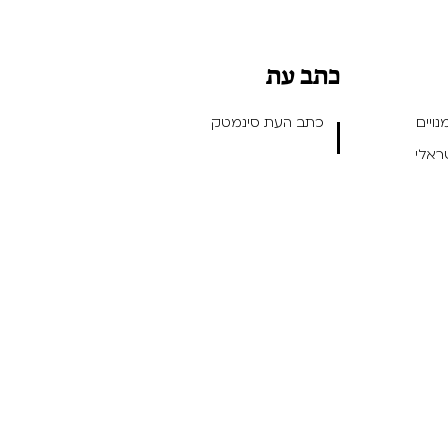
כתב עת
ויים
כתב העת סינמטק
שראלי