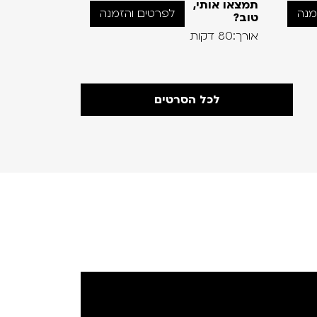
תמצאו אותי,
מחפש את
מנה
לפרטים והזמנה
טוב?
חיפה –
סיפורו של
אורך:80 דקות
אורך:60 דקות
לכל הסרטים