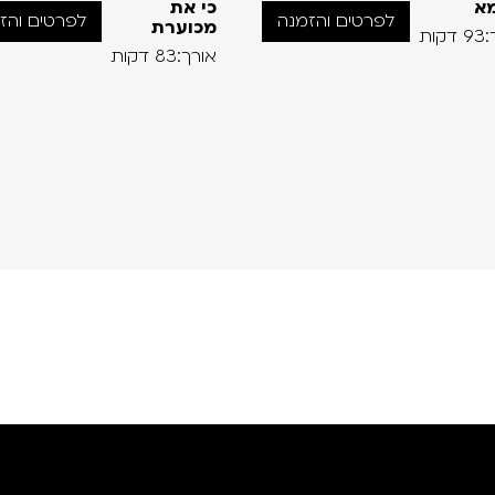
א
כי את
לפרטים והזמנה
לפרטים והז
מכוערת
קות
אורך:83 דקות