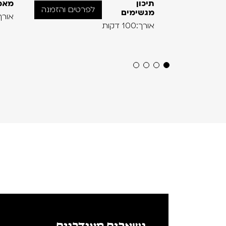
תיכון
מאמ
לפרטים והזמנה
מגשימים
אורך:93 ד
אורך:100 דקות
נשארים מעודכנים