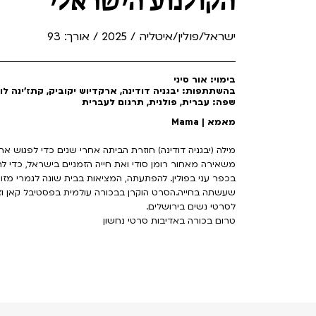
הקולנוע הישראלי
ישראל/פולין/איטליה / 2025 / אורך: 93
בימוי: אור סיני
בהשתתפות: יבגניה דודינה, ארקדיוש יקוביק, קתז'ינה לוב
שפה: עברית, פולנית, תרגום לעברית
מאמא | Mama
מילה (יבגניה דודינה) חוזרת הביתה אחרי שנים כדי לפגוש א
משאירה מאחור רומן סודי ואת חייה הזמניים בישראל, כ
בכפר עני בפולין. להפתעתה, המציאות בבית שונה לגמרי מזו
שעשתה בחייה.הסרט הוקרן בבכורה עולמית בפסטיבל קאן וז
לסרטי נשים בירושלים.
טרום בכורה באדיבות סרטי נחשון