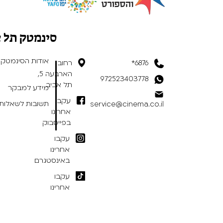
סינמטק תל 
אודות הסינמטק
6876*
רחוב
הארבעה 5,
972523403778
תל אביב
מידע למבקר
עקבו
תשובות לשאלות 
service@cinema.co.il
אחרינו
בפייסבוק
עקבו
אחרינו
באינסטגרם
עקבו
אחרינו
בטיקטוק