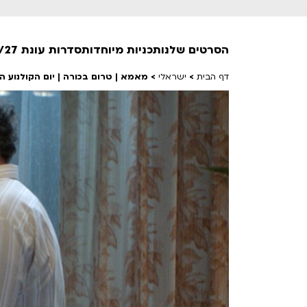
הסרטים שלנו
תכניות מיוחדות
סדרות עונת 26/27
דף הבית
>
ישראלי
>
מאמא | טרום בכורה | יום הקולנוע ה
חופשי למנויים
טרום בכורה
חדשים
סרט פלוס
לילדים ולכל המשפחה
הקרנות על פופים
מועדון אנגלית לקטנטנים
מועדון אנגלית לכל המשפחה
הדרכ
ראשון בקולנוע
שלישי בשלייקס
לפ
אפטר בסינמטק