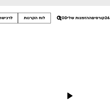
קורסים
ההזמנות שלי
VOD
לוח הקרנות
לרכישת 
00
30
30
ים הלא ידועות
פסטיבל אנימיקס 2026
רטים
לפרטים