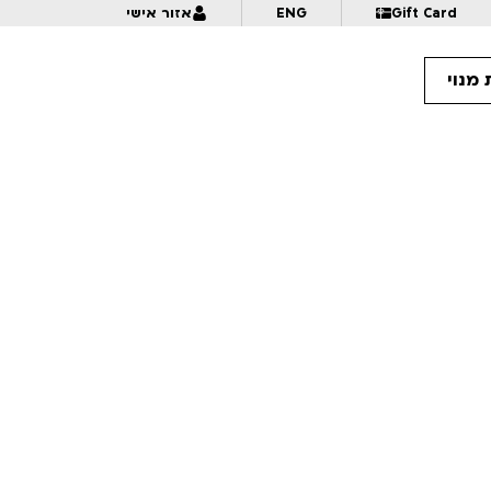
Gift Card
ENG
אזור אישי
מנוי
10:
אנימציה בתנופה | לכל המשפחה | פסטיבל אנימיקס 2026
10:
מזווית אחרת – דוקומציה | לגילאי 16+ | פסטיבל אנימיקס 2026
10:
פרצוף בפלסטלינה | לגילאי 5+ בליווי הורים | פסטיבל אנימיקס 2026