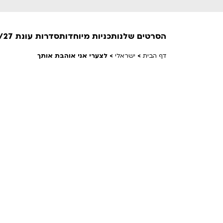
הסרטים שלנו
תכניות מיוחדות
סדרות עונת 26/27
דף הבית
>
ישראלי
>
לצערי אני אוהבת אותך
חופשי למנויים
טרום בכורה
חדשים
סרט פלוס
לילדים ולכל המשפחה
הקרנות על פופים
מועדון אנגלית לקטנטנים
מועדון אנגלית לכל המשפחה
הדרכ
ראשון בקולנוע
שלישי בשלייקס
לפ
אפטר בסינמטק