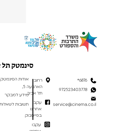
סינמטק תל 
אודות הסינמטק
6876*
רחוב
הארבעה 5,
972523403778
תל אביב
מידע למבקר
עקבו
תשובות לשאלות 
service@cinema.co.il
אחרינו
בפייסבוק
עקבו