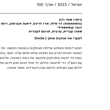
ישראל / 2023 / אורך: 100
בימוי: שחר רוזן
בהשתתפות: רוי מילר, ארז דריגס, דיאנה אברמוב, רינת 
דובר קוסאשווילי
שפה: עברית, ערבית, תרגום לעברית
לצערי אני אוהבת אותך | Ducks
חמש דמויות משלוש עלילות מצטלבות בשכונת התקווה. יוסי 
האושר מאיים לפרק את הזוגיות שהוא נלחם עליה. אסף, במ
המת כדי לגשת איתו לבנק ולמשוך את כספי הפנסיה. אליאס,
עם השב”כ כדי להישאר בחיים. כל אחד מהם מגיע לרגע ש
ילדותו ועם הגבולות הדקים שבין הישרדות, מוסר ואהבה.