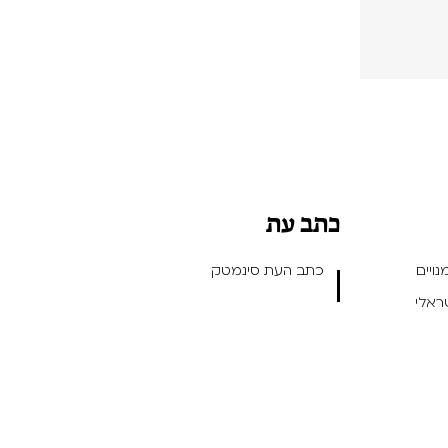
כתב עת
ויים
כתב העת סינמטק
שראלי