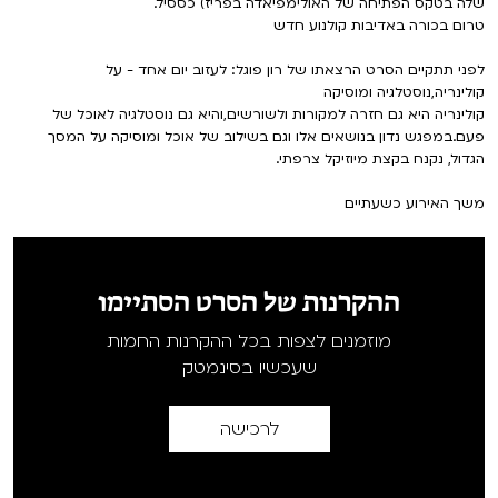
שלה בטקס הפתיחה של האולימפיאדה בפריז) כססיל.
טרום בכורה באדיבות קולנוע חדש
לפני תתקיים הסרט הרצאתו של רון פוגל: לעזוב יום אחד - על
קולינריה,נוסטלגיה ומוסיקה
קולינריה היא גם חזרה למקורות ולשורשים,והיא גם נוסטלגיה לאוכל של
פעם.במפגש נדון בנושאים אלו וגם בשילוב של אוכל ומוסיקה על המסך
הגדול, נקנח בקצת מיוזיקל צרפתי.
משך האירוע כשעתיים
ההקרנות של הסרט הסתיימו
מוזמנים לצפות בכל ההקרנות החמות
שעכשיו בסינמטק
לרכישה