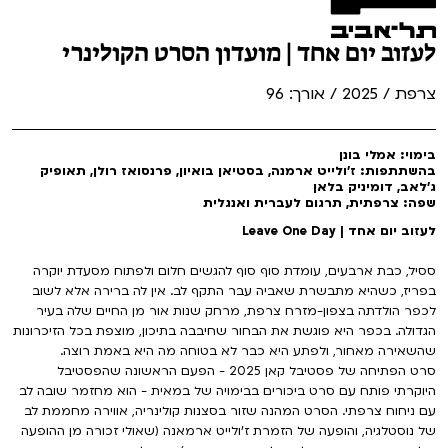
לעזוב יום אחד | מועדון הסרט הקולינרי
צרפת / 2025 / אורך: 96
בימוי: אמלי בונן
בהשתתפות: ז'ולייט ארמנה, בסטיאן בואיון, פרנסואז רולן, תאופיק
ג'לאב, דומיניק בלאן
שפה: צרפתית, תרגום לעברית ואנגלית
לעזוב יום אחד | Leave One Day
ססיל, כבת ארבעים, עומדת סוף סוף להגשים חלום ולפתוח מסעדת יוקרה
בפריז, כשהיא מתבשרת שאביה עבר התקף לב. אין לה ברירה אלא לשוב
לכפר הולדתה בצפון-מזרח צרפת, מרחק שנות אור מן החיים שלה בעיר
הגדולה. בכפר היא פוגשת את הבחור שחיבבה בתיכון, מוצפת בכל הזיכרונות
שהשאירה מאחור, ולפתע היא כבר לא בטוחה מה היא באמת רוצה.
סרט הפתיחה של פסטיבל קאן 2025 - הפעם הראשונה שהפסטיבל
היוקרתי פותח עם סרט ביכורים בבימויה של במאית - הוא מחזמר שובה לב
עם ניחוח צרפתי. הסרט המהנה שזור בסצנות קולינריה, אווירה מחממת לב
של נוסטלגיה, והופעה של הזמרת ז'ולייט ארמאנה (שאולי זכורה מן ההופעה