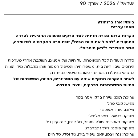
ישראל / 2026 / אורך: 90
VOD
מועדון אנגלית לקטנטנים
מחווה לקסבייה דולאן
ENG
בימוי: ארז ברנהולץ
מועדון אנגלית לכל המשפחה
שפה: עברית
סינמטק קאלט על הגג 2026
הקרנת טרום בכורה חגיגית לשני פרקים מהעונה הרביעית לסדרה
לאזור האישי
ראשון בקולנוע
נבחרי דוקאביב 2026
התיעודית "להציל את חיות הבית", זוכת פרס האקדמיה לטלוויזיה,
אשר משודרת ב"כאן חינוכית".
שלישי בשלייקס
אירועים מיוחדים
רכישת מנוי
סדרה תיעודית לכל המשפחה, על חיות ועל אנשים, העוקבת אחרי מערכות
היחסים שבין חיות בית, משפחותיהן והטיפול המסור שהן מקבלות מידי הצוות
אפטר בסינמטק
הגלריה
הרפואי בביה"ח הווטרינרי האוניברסיטאי בבית דגן.
Gift Card
לאחר ההקרנה תתקיים שיחה עם הוטרינרים, החיות, המשפחות של
Teen Screen
החיות המשתתפות בפרקים, ויוצרי הסדרה.
צור קשר
עריכת תוכן: שירה ברק, אסף בקר
קולנוע ישראלי
מגיש: קובי פרג'
צילום: עודד אשכנזי
לפי ימים
מפיקה בפועל: מאי אלימלך
מפיקות ראשיות: שולה שפיגל, טל לויתן, דנה עדן ז״ל
מפיקת פוסט: לילך זילברברג
עריכה: נגה ויצמן, יואב שפיר בירן, גיל וסלי, טל הייק