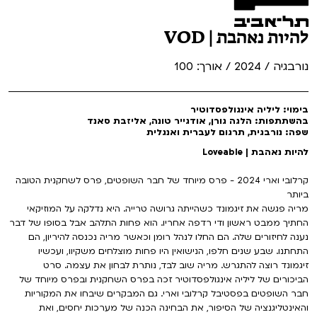
להיות נאהבת | VOD
נורבגיה / 2024 / אורך: 100
בימוי: ליליה אינגולפסדוטיר
בהשתתפות: הלגה גורן, אודגייר טונה, אליזבת סאנד
שפה: נורבגית, תרגום לעברית ואנגלית
להיות נאהבת | Loveable
קרלובי וארי 2024 - פרס מיוחד של חבר השופטים, פרס לשחקנית הטובה
ביותר
מריה פגשה את זיגמונד כשהייתה גרושה טרייה. היא נדלקה על המוזיקאי
החתיך ממבט ראשון ודי רדפה אחריו. הוא פחות התלהב אבל בסופו של דבר
נענה לחיזורים שלה. הם החלו לנהל רומן וכאשר מריה נכנסה להיריון, הם
התחתנו. שבע שנים חלפו, הנישואין היו פחות מוצלחים משקיוו, ועכשיו
זיגמונד רוצה להתגרש. מריה שוב לבד, נותרת לבחון את עצמה. סרט
הביכורים של ליליה אינגולפסדוטיר זכה בפרס השחקנית ובפרס מיוחד של
חבר השופטים בפסטיבל קרלובי וארי. גם המבקרים שיבחו את המקוריות
והאינטליגנציה של הסיפור, את הבחינה הכנה של מערכות יחסים, ואת