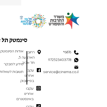
סינמטק תל 
אודות הסינמטק
6876*
רחוב
הארבעה 5,
972523403778
תל אביב
מידע למבקר
עקבו
תשובות לשאלות 
service@cinema.co.il
אחרינו
בפייסבוק
עקבו
אחרינו
באינסטגרם
עקבו