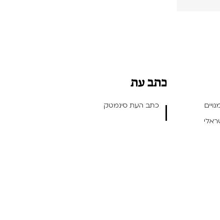
כתב עת
ויים
כתב העת סינמטק
שראלי