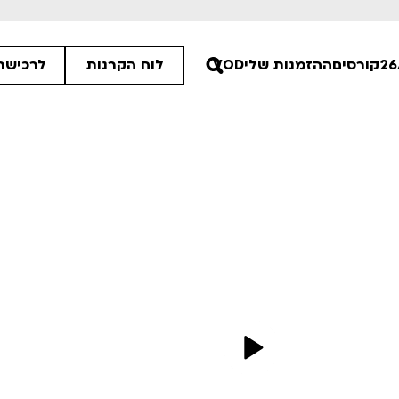
קורסים
ההזמנות שלי
VOD
לוח הקרנות
לרכישת 
00
00
30
ים הלא ידועות
פסטיבל אנימיקס 2026
רטים
לפרטים