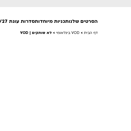
הסרטים שלנו
תכניות מיוחדות
סדרות עונת 26/27
דף הבית
>
VOD בינלאומי
>
לא שותקים | VOD
חופשי למנויים
טרום בכורה
חדשים
סרט פלוס
לילדים ולכל המשפחה
הקרנות על פופים
מועדון אנגלית לקטנטנים
מועדון אנגלית לכל המשפחה
הדרכ
ראשון בקולנוע
שלישי בשלייקס
לפ
אפטר בסינמטק