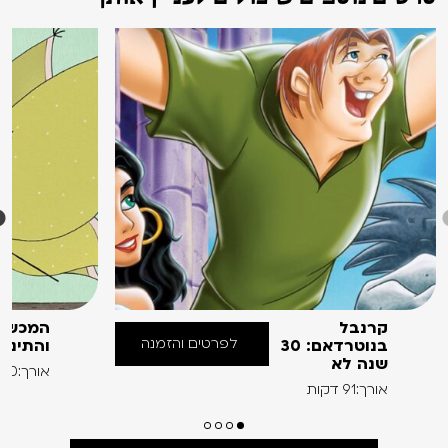
קרנבל
המכשפ
לפרטים והזמנה
בנוטרדאם: 30
והתינו
שנה לא
אורך:60 דקות
אורך:91 דקות