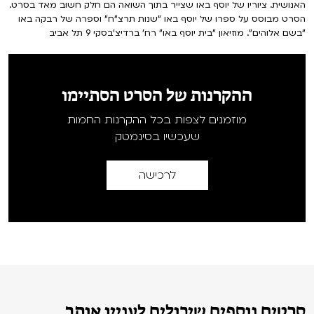
האנושית. ציוריו של יוסף באו שצייר בתוך השואה הם חלק חשוב מאד בסרט.
הסרט מבוסס על ספרו של יוסף באו "שנות תרצ"ח" וספרה של רבקה באו
"בשם אלוהים". מוזיאון "בית יוסף באו" רח' ברדיצ'בסקי 9 תל אביב
ההקרנות של הסרט הסתיימו
מוזמנים לצפות בכל ההקרנות החמות
שעכשיו בסינמטק
לרכישה
סרטים נוספים שיכולים לעניין אותך