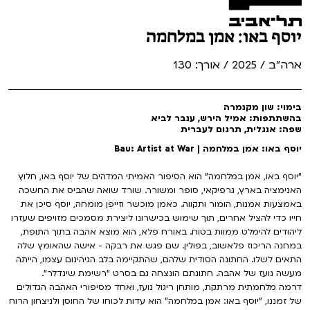
יוסף באו: אמן במלחמה
ארה"ב / 2025 / אורך: 130
בימוי: שון מקנמרה
בהשתתפות: אמיל הירש, ענבר לביא
שפה: אנגלית, תרגום לעברית
יוסף באו: אמן במלחמה | Bau: Artist at War
"יוסף באו, אמן במלחמה" הוא הסיפור האמיתי המדהים של יוסף באו, חלוץ
האנימציה בארץ, גרפיקאי, סופר ומשורר. שורד שואה שהביס את החשכה
באמצעות אמנות, הומור ותקווה. כאמן מוכשר וזייפן מומחה, יוסף סיכן את
חייו כדי להציל אחרים, תוך שימוש בכישרונו ליצירת מסמכים מזויפים שעזרו
ליהודים להימלט ממוות בטוח. באורח פלא, הוא מוצא אהבה בתוך התופת,
במחנה הריכוז פלאשוב, בפולין. שם פגש את רבקה - אישה שהאומץ שלה
התאים לשלו. החתונה הסודית שלהם, שהתקיימה בלב הגיהינום עצמו, הייתה
מעשה נועז של אהבה. חתונתם הונצחה גם בסרט "רשימת שינדלר".
דרמה מלחמתית מרתקת, מותחן ריגול נועז, ואחד מסיפורי האהבה הגדולים
של זמננו, "יוסף באו: אמן במלחמה" הוא עדות לכוחו של החוסן ולניצחון הרוח