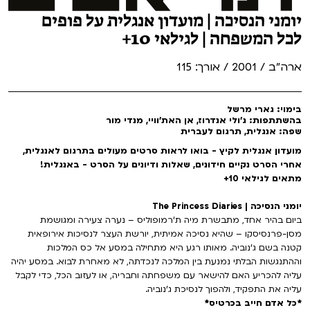
יומני הנסיכה | מועדון אנגלית על פופים
לכל המשפחה | לגילאי 10+
ארה"ב / 2001 / אורך: 115
בימוי: גארי מרשל
בהשתתפות: ג'ולי אנדרוז, אן האת'וויי, מנדי מור
שפה: אנגלית, תרגום לעברית
מועדון אנגלית לקיץ - בואו לראות סרטים מעולים בתרגום לאנגלית,
אחרי הסרט נקיים חידונים, שאלות ודיונים על הסרט - באנגלית!
מתאים לגילאי 10+
יומני הנסיכה | The Princess Diaries
ביום בהיר אחד, מתבשרת מיה ת'רמופוליס – נערה צעירה ומגושמת
מסן-פרנסיסקו – שהיא נסיכה אמיתית, יורשת העצר לנסיכות אירופאית
קטנה בשם ג'נוביה. מאותו רגע היא מתחילה במסע אל כס המלכות
וההתנגשות הבלתי נמנעת בין המלכה לנכדתה, לא מאחרת לבוא. במסע יהיה
עליה להכריע האם להישאר עם משפחתה וחבריה, או לעזוב הכל, כדי לקבל
עליה את התפקיד, ולהפוך לנסיכת ג'נוביה.
*כל אדם חייב בכרטיס*