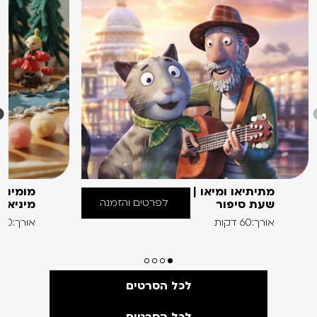
מתיתיאו ומיאו |
מומינים
לפרטים והזמנה
שעת סיפור
מיניאט
אורך:60 דקות
אורך:60 דקות
לכל הסרטים