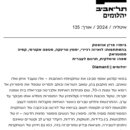
יהלומים
איטליה / 2024 / אורך: 135
בימוי: פרזן אוזפטק
בהשתתפות: לואיזה רניירי, יסמין טרינקה, סטפנו אקורסי, קסיה
סמוטניאק
שפה: איטלקית, תרגום לעברית
יהלומים | Diamanti
במאי קולנוע אוסף סביבו את שחקניותיו האהובות – אלו שעבד איתן ואלו
שאהב. הוא מתבונן בהן, שואב השראה וכותב תסריט שנוטל את סיפוריהן אל
רומא של שנות ה-70, שם מנהלות האחיות אלברטה וגבריאלה בית אופנה
יוקרתי, שקול מכונות התפירה וקולותיהן של התופרות ממלא אותו מבוקר עד
ערב. ההתרגשות והלחץ גוברים כאשר האחיות מקבלות הזמנה לעצב
תלבושות לסרט תקופתי חשוב בבימויו של לורנצו ובכיכובה של השחקנית
המפורסמת סופיה וולפי. סיפורן של הנשים מסופר מזווית חדשה – זו של
התלבושות. בין בדידות, תשוקות, חרדות, היעדר קורע לב וקשרים שאינם
ניתנים לשבירה, מציאות ובדיון שזורים זה בזה, כמו גם חייהן של השחקניות