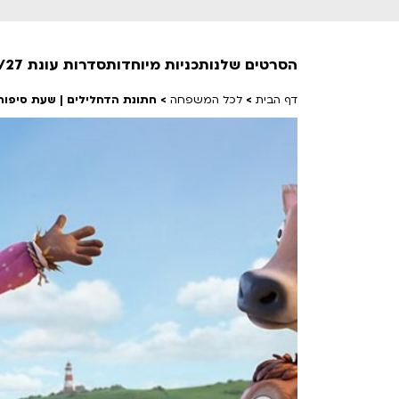
הסרטים שלנו
תכניות מיוחדות
סדרות עונת 26/27
דף הבית
>
לכל המשפחה
>
חתונת הדחלילים | שעת סיפור+ה
חופשי למנויים
טרום בכורה
חדשים
סרט פלוס
לילדים ולכל המשפחה
הקרנות על פופים
מועדון אנגלית לקטנטנים
מועדון אנגלית לכל המשפחה
הדרכ
ראשון בקולנוע
שלישי בשלייקס
לפ
אפטר בסינמטק