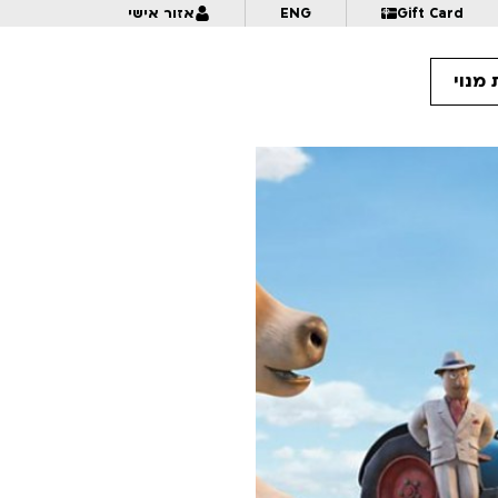
Gift Card
ENG
אזור אישי
מנוי
16
18:30
ערך סנטימנטלי
16:
החלק החסר
17:
תמול שלשום 2026 ב' – מפגש 1