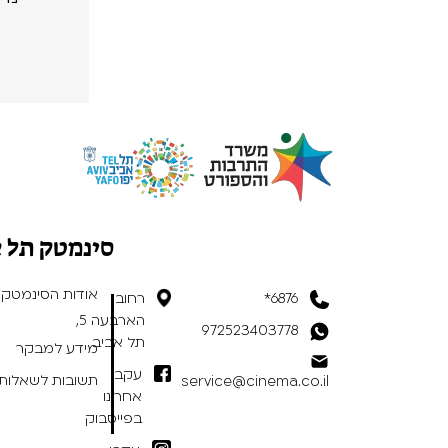
סינמטק תל 
אודות הסינמטק
6876*
רחוב
הארבעה 5,
972523403778
תל אביב
מידע למבקר
עקבו
תשובות לשאלות 
service@cinema.co.il
אחרינו
בפייסבוק