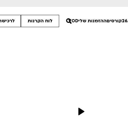
קורסים
ההזמנות שלי
VOD
לוח הקרנות
לרכישת 
30
30
ים הלא ידועות
פסטיבל אנימיקס 2026
רטים
לפרטים