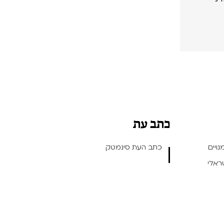
כתב עת
ויים
כתב העת סינמטק
שראלי