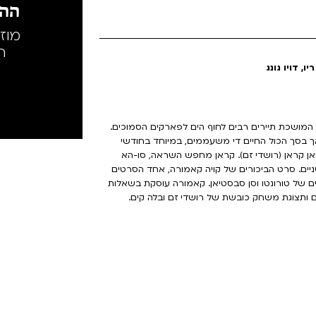
ההק
מוז
ה
, דויו גונג
סוקצ'ו, המושכת תיירים רבים לחוף הים לפארקים הסמוכים.
ך בסך הכול החיים די משעממים, במיוחד בחודשי
יאן קראן (רושדי זם). קראן מחפש השראה, סו-הא
יים. סרט הביכורים של קויה קאמורה, אחד הסרטים
ם של טורונטו וסן סבסטיאן. קאמורה עוסקת בשאלות
ם ותצוגת משחק כובשת של רושדי זם ובלה קים.