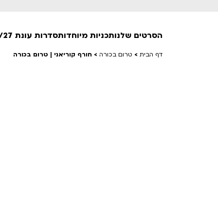
הסרטים שלנו
תכניות מיוחדות
סדרות עונת 26/27
דף הבית
>
טרום בכורה
>
חורף קוריאני | טרום בכורה
חופשי למנויים
טרום בכורה
חדשים
סרט פלוס
לילדים ולכל המשפחה
הקרנות על פופים
מועדון אנגלית לקטנטנים
מועדון אנגלית לכל המשפחה
הדרכ
ראשון בקולנוע
שלישי בשלייקס
לפ
אפטר בסינמטק