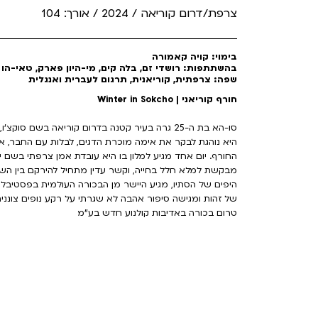
צרפת/דרום קוריאה / 2024 / אורך: 104
בימוי: קויה קאמורה
בהשתתפות: רושדי זם, בלה קים, מי-היון פארק, טאי-הו ריו
שפה: צרפתית, קוריאנית, תרגום לעברית ואנגלית
חורף קוריאני | Winter in Sokcho
סו-הא בת ה-25 גרה בעיר קטנה בדרום קוריאה בשם 
היא נוהגת לבקר את אימה מוכרת הדגים, לבלות עם החבר, א
החורף. יום אחד מגיע למלון בו היא עובדת אמן צרפתי בשם 
מבקשת למלא חלל בחייה, וקשר עדין מתחיל להירקם בין השנ
היפים של הסתיו, מגיע היישר מן הבכורה העולמית בפסטיבלי
של זהות ומגישה סיפור אהבה לא שגרתי על רקע נופים צונני
טרום בכורה באדיבות קולנוע חדש בע"מ