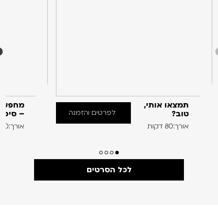
תמצאו אותי,
מחפש א
לפרטים והזמנה
טוב?
– סיפו
אורך:80 דקות
אורך:60 דקות
לכל הסרטים