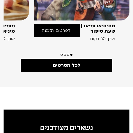
מתיתיאו ומיאו |
מומינים
לפרטים והזמנה
שעת סיפור
מיניאט
אורך:60 דקות
אורך:60 דקות
לכל הסרטים
נשארים מעודכנים