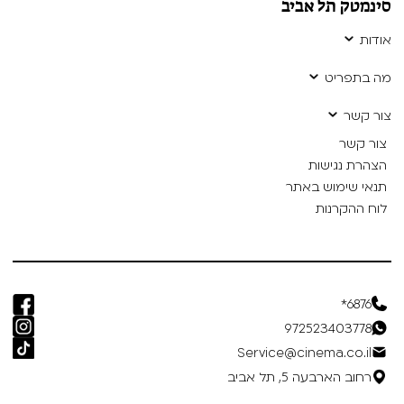
סינמטק תל אביב
אודות
מה בתפריט
צור קשר
צור קשר
הצהרת נגישות
תנאי שימוש באתר
לוח ההקרנות
6876*
972523403778
Service@cinema.co.il
רחוב הארבעה 5, תל אביב