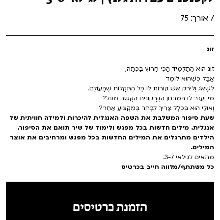
VOD
/ אורך: 75
מועדון אנגלית לקטנטנים
מחווה לקסבייה דולאן
ENG
מועדון אנגלית לכל המשפחה
סינמטק קאלט על הגג 2026
זוג
לאזור האישי
ראשון בקולנוע
נבחרי דוקאביב 2026
זוֹג הוּא הַתַּלְמִיד הֲכִי חָרוּץ בַּכִּתָּה,
אֲבָל כְּשֶׁהוּא לוֹמֵד
שלישי בשלייקס
לִשְׁאֹג וְלִירֹק אֵשׁ קוֹרוֹת לוֹ כָּל הַתַּקָּלוֹת שֶׁבָּעוֹלָם.
אירועים מיוחדים
רכישת מנוי
מִי יַעֲזֹר לוֹ בְּמִבְחַן הַדְּרָקוֹנִים הַקָּשֶׁה מִכֹּל?
וְאוּלַי הוּא בִּכְלָל צָרִיךְ לִבְחֹר בְּמִקְצוֹעַ אַחֵר?
אפטר בסינמטק
הגלריה
שעת סיפור המשלבת את השפה האנגלית להיכרות ולמידה חוויתית של
Gift Card
אנגלית. מילים חדשות בכל מפגש ולימוד של שיר תואם את הסיפור.
Teen Screen
הילדים מתרגלים את המילים החדשות בכל מפגש ומרחיבים את אוצר
המילים.
צור קשר
מתאים לגילאי 3-7.
קולנוע ישראלי
כל משתתף/מלווה חייב בכרטיס
לפי ימים
הזמנת כרטיסים