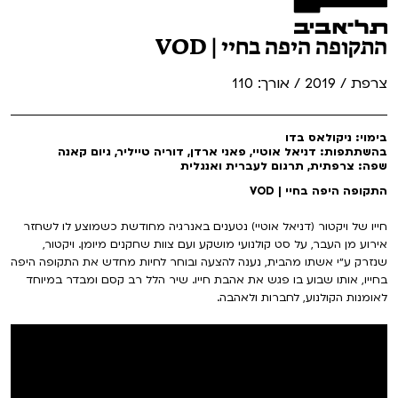
התקופה היפה בחיי | VOD
צרפת / 2019 / אורך: 110
בימוי: ניקולאס בדו
בהשתתפות: דניאל אוטיי, פאני ארדן, דוריה טייליר, גיום קאנה
שפה: צרפתית, תרגום לעברית ואנגלית
התקופה היפה בחיי | VOD
חייו של ויקטור (דניאל אוטיי) נטענים באנרגיה מחודשת כשמוצע לו לשחזר
אירוע מן העבר, על סט קולנועי מושקע ועם צוות שחקנים מיומן. ויקטור,
שנזרק ע״י אשתו מהבית, נענה להצעה ובוחר לחיות מחדש את התקופה היפה
בחייו, אותו שבוע בו פגש את אהבת חייו. שיר הלל רב קסם ומבדר במיוחד
לאומנות הקולנוע, לחברות ולאהבה.