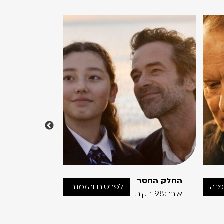
החלק החסר
מאמא
מנה
לפרטים והזמנה
אורך:98 דקות
אורך:93 דקות