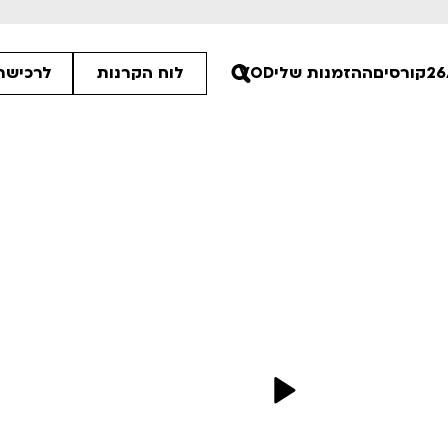
קורסים
ההזמנות שלי
VOD
לוח הקרנות
לרכישת 
30
00
00
ים הלא ידועות
פסטיבל אנימיקס 2026
רטים
לפרטים