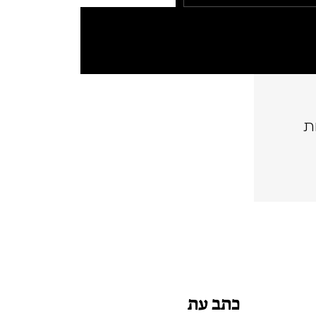
ת
כתב עת