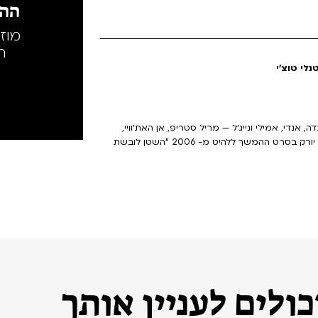
ההק
מוז
ה
לי טוצ'י
אנדי, אמילי ונייג׳ל — מריל סטריפ, אן האת׳וויי,
אמילי בלאנט וסטנלי טוצ׳י חוזרים לרחובות האופנתיים של ניו יורק בסרט ההמשך ללהיט מ- 2006 "השטן לובשת
ולים לעניין אותך