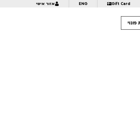
Gift Card
ENG
אזור אישי
מנוי
19:
המעבר | לגילאי 16+ | פסטיבל אנימיקס 2026
20:
אישה תחת השפעה
20:
הטופ שבטופ | לגילאי 18+ | פסטיבל אנימיקס 2026