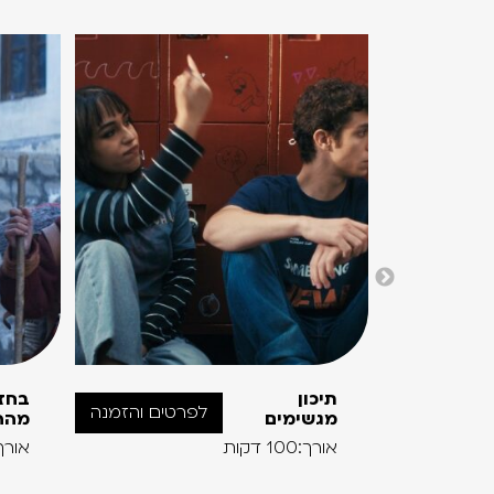
תיכון
בחז
לפרטים והזמנה
מגשימים
מהה
אורך:100 דקות
אורך:120 ד