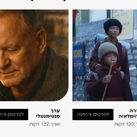
רה
ערך
לפרטים והזמנה
לפרטים והז
ימלאיה
סנטימנטלי
קות
אורך:132 דקות