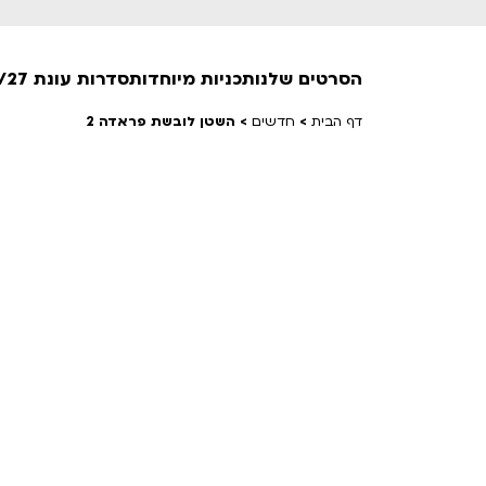
הסרטים שלנו
תכניות מיוחדות
סדרות עונת 26/27
דף הבית
>
חדשים
>
השטן לובשת פראדה 2
חופשי למנויים
טרום בכורה
חדשים
סרט פלוס
לילדים ולכל המשפחה
הקרנות על פופים
מועדון אנגלית לקטנטנים
מועדון אנגלית לכל המשפחה
הדרכ
ראשון בקולנוע
שלישי בשלייקס
לפ
אפטר בסינמטק