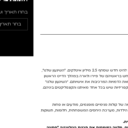
בחרו תאריך ו
אחרי הלהיט העולמי "זרים מושלמים", פאולו ג'נובזה חוזר עם להיט חדש שסחף 2.5 מיליון איטלקים. "השיגעון שלנו",
 בראשיהם של פיירו ולארה במהלך הדייט הראשון
 הדמויות המרכיבות את אישיותם. ״השיגעון שלנו״
הקפריזיות שיש בכל אחד מאיתנו והקונפליקטים ביניהם.
ל קולות פנימיים מופנמים, מודעים או פחות
הילדות, מערכת היחסים המשפחתית, חלומות, תשוקות
ת.
ים. מלווה כמומחית את תכנית הטלוויזיה "חתונה