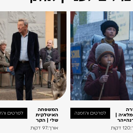
רה
המשפחה
לפרטים והזמנה
לפרטים והז
לאיה |
האיטלקית
נה+הר
שלי | הקר
קות
אורך:97 דקות