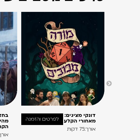
דונקי מציגים:
בחז
לפרטים והזמנה
מאחורי הקלע
מהימ
הקר
אורך:75 דקות
אורך:120 ד