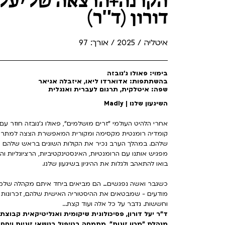
הקרנה+הרצאה של יעל
דורון (ד"ר)
איטליה / 2025 / אורך: 97
בימוי: פאולו ג'נובזה
בהשתתפות: אדוארדו ליאו, איזבלה אגיאר
שפה: איטלקית, תרגום לעברית ואנגלית
השיגעון שלנו | Madly
קומדיה רומנטית מקסימה ומקורית המאפשרת הצצה למתרחש
שלהם. במהלך הערב נכיר את הקולות השונים בראש שלהם ואת
מפגיש אותנו עם הרומנטיות, האינסטינקטיביות, הרציונליות ו
בואו להתאהב ולגלות את ההיגיון בשיגעון שלנו.
כשגבר ואשה נפגשים… הם מביאים ביחד איתם מקהלה שלמה ש
מודעים - שמבטאים את ההיסטוריה האישית שלהם, זכרונות 
וחששות. נדבר על כל אלה ועוד קצת...
ד"ר יעל דורון, פסיכולוגית שיקומית ואנליטיקאית קבוצתי
מנהלת "מכון זוגות", מתמחה בטיפול בנושאי זוגיות ויחס