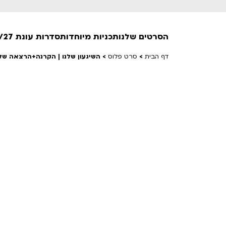
הסרטים שלנו
תכניות מיוחדות
סדרות עונת 26/27
דף הבית
>
סרט פלוס
>
השיגעון שלנו | הקרנה+הרצאה של י
חופשי למנויים
טרום בכורה
חדשים
סרט פלוס
לילדים ולכל המשפחה
הקרנות על פופים
מועדון אנגלית לקטנטנים
מועדון אנגלית לכל המשפחה
הדרכ
ראשון בקולנוע
שלישי בשלייקס
לפ
אפטר בסינמטק