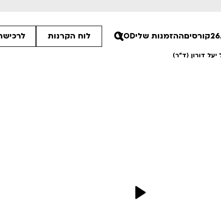
קורסים
ההזמנות שלי
VOD
לוח הקרנות
לרכישת 
על דורון (ד"ר)
00
30
30
ים הלא ידועות
פסטיבל אנימיקס 2026
רטים
לפרטים