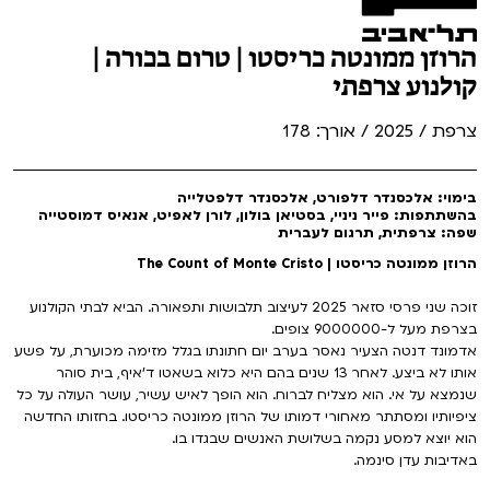
הרוזן ממונטה כריסטו | טרום בכורה |
קולנוע צרפתי
צרפת / 2025 / אורך: 178
בימוי: אלכסנדר דלפורט, אלכסנדר דלפטלייה
בהשתתפות: פייר ניניי, בסטיאן בולון, לורן לאפיט, אנאיס דמוסטייה
שפה: צרפתית, תרגום לעברית
הרוזן ממונטה כריסטו | The Count of Monte Cristo
זוכה שני פרסי סזאר 2025 לעיצוב תלבושות ותפאורה. הביא לבתי הקולנוע
בצרפת מעל ל-9000000 צופים.
אדמונד דנטה הצעיר נאסר בערב יום חתונתו בגלל מזימה מכוערת, על פשע
אותו לא ביצע. לאחר 13 שנים בהם היא כלוא בשאטו ד'איף, בית סוהר
שנמצא על אי. הוא מצליח לברוח. הוא הופך לאיש עשיר, עושר העולה על כל
ציפיותיו ומסתתר מאחורי דמותו של הרוזן ממונטה כריסטו. בחזותו החדשה
הוא יוצא למסע נקמה בשלושת האנשים שבגדו בו.
באדיבות עדן סינמה.