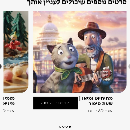
סרטים נוספים שיכולים לעניין אותך
מתיתיאו ומיאו |
מומינים
לפרטים והזמנה
שעת סיפור
מיניאט
אורך:60 דקות
אורך:60 דקות