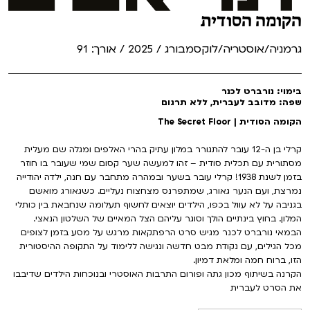
הקומה הסודית
גרמניה/אוסטריה/לוקסמבורג / 2025 / אורך: 91
בימוי: נורברט לכנר
שפה: מדובב לעברית, ללא תרגום
הקומה הסודית | The Secret Floor
קרלי בן ה-12 עובר להתגורר במלון עתיק בהרי האלפים ומגלה שם מעלית
מסתורית עם תכלית סודית – זהו למעשה שער קסום שמי שעובר בו חוזר
בזמן לשנת 1938! קרלי עובר בשער ובמהרה מתחבר עם חנה, ילדה יהודייה
נמרצת, ועם הנער גאורג, שמתפרנס מצחצוח נעליים. כשגאורג מואשם
בגניבה על לא עוול בכפו, הילדים יוצאים לחשוף תעלומה שנחבאת בין כותלי
המלון. בחוץ בינתיים הולך וסוגר עליהם הצל המאיים של השלטון הנאצי.
הבמאי נורברט לכנר מגיש סרט הרפתקאות מרגש על מסע בזמן לצופים
מכל הגילים, עם נקודת מבט חדשה ונגישה ללימוד על התקופה ההיסטורית
הזו, ברוח חמה ומלאת דמיון.
הקרנה בשיתוף מכון גתה ופורום התרבות האוסטרי ובנוכחות הילדים שדיבבו
את הסרט לעברית