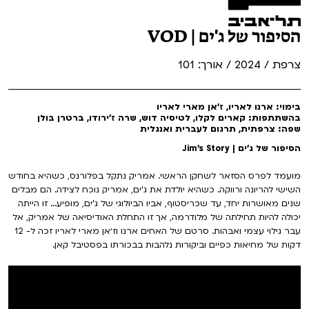
הסיפור של ג'ים | VOD
צרפת / 2024 / אורך: 101
בימוי: ארנו לאריו, ז׳אן מארי לאריו
בהשתתפות: קארים לקלו, לטיסיה דוש, שרה ז'ירודו, ברטרן בולן
שפה: צרפתית, תרגום לעברית ואנגלית
הסיפור של ג'ים | Jim's Story
מועמד לפרס הסזאר לשחקן הראשי. אמריק נתקל בפלורנס, כשהיא בחודש
השישי להריונה ורווקה. כשהיא יולדת את ג'ים, אמריק נוכח לצידה. הם מבלים
שנים מאושרות יחד, עד שכריסטוף, אביו הביולוגי של ג'ים, מופיע... זו הייתה
יכולה להיות תחילתה של מלודרמה, אך זו התחלת האודיסיאה של אמריק, אל
עבר גילוי עצמי ואבּהות. סרטם של האחים ארנו וז׳אן מארי לאריו זכה ל- 12
דקות של מחיאות כפיים וביקורות נלהבות בבכורתו בפסטיבל קאן.