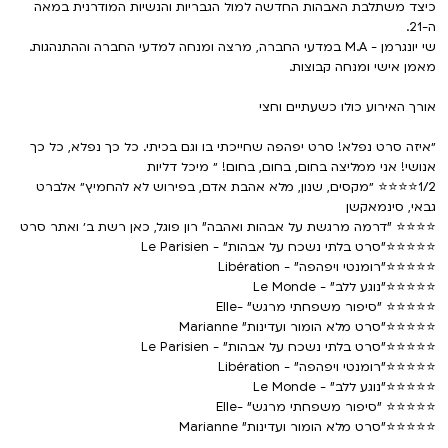
כיצד משתלבת האבהות החדשה למול הגבריות והנשיות המודרנית במאה
ה-21.
שי יונגרמן - M.A במדעי החברה, מרצה ומנחה למדעי החברה וההתנהגות.
מאמן אישי ומנחה קבוצות.
אורך האירוע כולו כשעתיים וחצי
״איזה סרט נפלא! סרט יפהפה שחייכתי בו וגם בכיתי. כל כך נפלא, כל כך
אנושי! אני ממליצה בחום, בחום, בחום! ״ מיכל דליות
1/2⭐⭐⭐⭐ ״מקסים, שנון, מלא אהבת אדם, בפירוש לא להחמיץ״ אלברט
גבאי, סינמאקשן
⭐⭐⭐⭐ "דרמה מרגשת על אבהות ואהבה" רון פוגל, כאן רשת ב׳ ואתר סרט
⭐⭐⭐⭐⭐"סרט בלתי נשכח על אבהות" - Le Parisien
⭐⭐⭐⭐⭐"רומנטי ויפהפה" - Libération
⭐⭐⭐⭐⭐"נוגע ללב" - Le Monde
⭐⭐⭐⭐⭐ "סיפור משפחתי מרגש" -Elle
⭐⭐⭐⭐⭐"סרט מלא הומור ועדינות" Marianne
⭐⭐⭐⭐⭐"סרט בלתי נשכח על אבהות" - Le Parisien
⭐⭐⭐⭐⭐"רומנטי ויפהפה" - Libération
⭐⭐⭐⭐⭐"נוגע ללב" - Le Monde
⭐⭐⭐⭐⭐ "סיפור משפחתי מרגש" -Elle
⭐⭐⭐⭐⭐"סרט מלא הומור ועדינות" Marianne