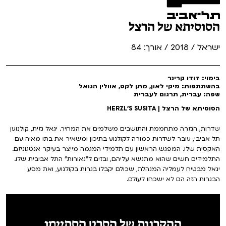
הסוסיתא של הרצל
ישראל / 2018 / אורך: 84
בימוי: דודו קרינר
בהשתתפות: מיקי לאון, מתן לקס, אוולין הגואל
שפה: עברית, תרגום לעברית
הסוסיתא של הרצל | HERZL'S SUSITA
שדרות, הגזרה מתחממת והתושבים משלמים את המחיר. יגאל גזית, קולנוען
תל אביבי, עובר לשדרות כמורה לקולנוע בתיכון ומשאיר את בתו מאיה עם
האקסית שלו. המפגש הראשון עם תלמידי המגמה מייצר בעיקר אנטגוניזם.
התלמידים חשים שהוא מתנשא עליהם, ובזים ל"נאורות" התל אביבית שלו.
יגאל מבטיח לעמליה המנהלת, שכולם יקבלו בגרות בקולנוע, ואת מסע
הבגרות הזה הם לא ישכחו לעולם.
ההקרנות של הסרט הסתיימו