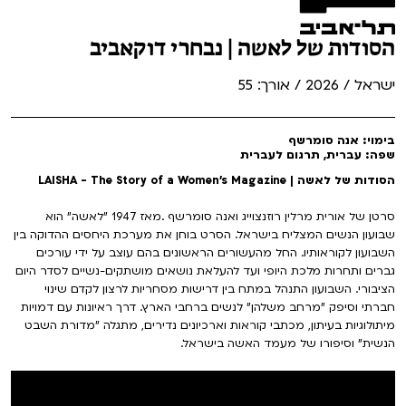
הסודות של לאשה | נבחרי דוקאביב
ישראל / 2026 / אורך: 55
בימוי: אנה סומרשף
שפה: עברית, תרגום לעברית
הסודות של לאשה | LAISHA - The Story of a Women's Magazine
סרטן של אורית מרלין רוזנצוייג ואנה סומרשף .מאז 1947 "לאשה" הוא
שבועון הנשים המצליח בישראל. הסרט בוחן את מערכת היחסים ההדוקה בין
השבועון לקוראותיו. החל מהעשורים הראשונים בהם עוצב על ידי עורכים
גברים ותחרות מלכת היופי ועד להעלאת נושאים מושתקים-נשיים לסדר היום
הציבורי. השבועון התנהל במתח בין דרישות מסחריות לרצון לקדם שינוי
חברתי וסיפק "מרחב משלהן" לנשים ברחבי הארץ. דרך ראיונות עם דמויות
מיתולוגיות בעיתון, מכתבי קוראות וארכיונים נדירים, מתגלה "מדורת השבט
הנשית" וסיפורו של מעמד האשה בישראל.