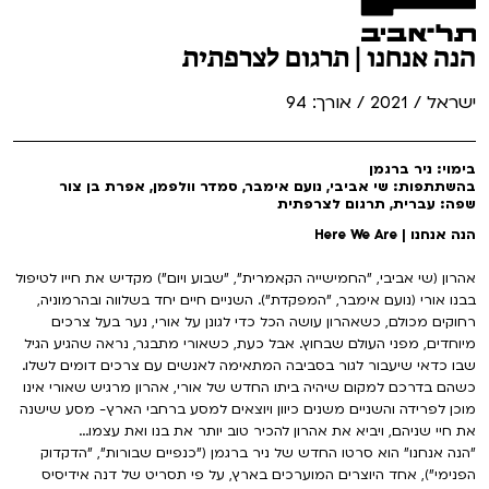
הנה אנחנו | תרגום לצרפתית
ישראל / 2021 / אורך: 94
בימוי: ניר ברגמן
בהשתתפות: שי אביבי, נועם אימבר, סמדר וולפמן, אפרת בן צור
שפה: עברית, תרגום לצרפתית
הנה אנחנו | Here We Are
אהרון (שי אביבי, "החמישייה הקאמרית", "שבוע ויום") מקדיש את חייו לטיפול
בבנו אורי (נועם אימבר, "המפקדת"). השניים חיים יחד בשלווה ובהרמוניה,
רחוקים מכולם, כשאהרון עושה הכל כדי לגונן על אורי, נער בעל צרכים
מיוחדים, מפני העולם שבחוץ. אבל כעת, כשאורי מתבגר, נראה שהגיע הגיל
שבו כדאי שיעבור לגור בסביבה המתאימה לאנשים עם צרכים דומים לשלו.
כשהם בדרכם למקום שיהיה ביתו החדש של אורי, אהרון מרגיש שאורי אינו
מוכן לפרידה והשניים משנים כיוון ויוצאים למסע ברחבי הארץ- מסע שישנה
את חיי שניהם, ויביא את אהרון להכיר טוב יותר את בנו ואת עצמו...
"הנה אנחנו" הוא סרטו החדש של ניר ברגמן ("כנפיים שבורות", "הדקדוק
הפנימי"), אחד היוצרים המוערכים בארץ, על פי תסריט של דנה אידיסיס