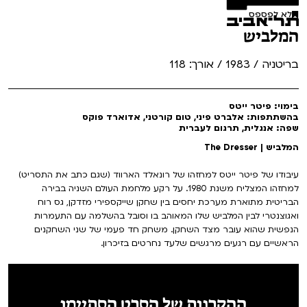
לא לפספס
המלביש
בריטניה / 1983 / אורך: 118
בימוי: פיטר ייטס
בהשתתפות: אלברט פיני, טום קורטני, אדוארד פוקס
שפה: אנגלית, תרגום לעברית
המלביש | The Dresser
עיבודו של פיטר ייטס למחזהו של רונאלד הארווד (שגם כתב את התסריט)
למחזהו המצליח משנת 1980. על רקע מלחמת העולם השניה בבירה
הבריטית מתוארת מערכת יחסים בין שחקן שייקספירי מזדקן, גס רוח
ואגוצנטרי לבין המלביש שלו המאוהב בו וסובל בהשלמה עם התעמרות
הנפשית שהוא עובר מצד השחקן. משחק חד פעמי של שני השחקנים
הראשיים עם רגעים מרגשים שלעד נחרטים בזיכרון.
ההקרנות של הסרט הסתיימו