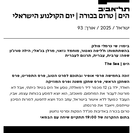
הים | טרום בכורה | יום הקולנוע הישראלי
ישראל / 2025 / אורך: 93
בימוי: שי כרמלי פולק
בהשתתפות: ח'ליפה נאטור, מוחמד גזאוי, מרלן בג׳אלי, הילה סורג'ון
שפה: ערבית, עברית, תרגום לעברית
הים | The Sea
זוכה בחמישה פרסי אופיר ובתוכם לסרט הטוב, פרס התסריט, פרס
השחקן הראשי, פרס שחקן משנה ופרס המוזיקה
חאלד, ילד בן 12 מכפר ליד רמאללה, נוסע אל הים בטיול כיתתי, אבל לא
מורשה לעבור את המחסום. מאוכזב, הוא יוצא למסע בכוחות עצמו. אביו,
העובד כפועל ללא אישור בישראל, עוזב הכל ויוצא לחפשו, למרות הסיכון
שייתפס, וייאבד את פרנסתו.
טרום בכורה באדיבות מג'דל הפקות וסרטי נחשון
בתום ההקרנה של 19:00 תתקיים שיחה עם הבמאי