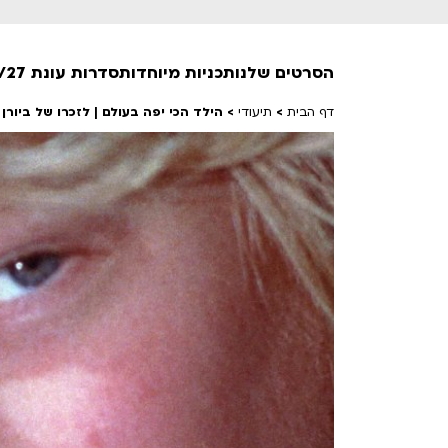
הסרטים שלנו
תכניות מיוחדות
סדרות עונת 26/27
דף הבית
>
תיעודי
>
הילד הכי יפה בעולם | לזכרו של ביורן
חופשי למנויים
טרום בכורה
חדשים
סרט פלוס
לילדים ולכל המשפחה
הקרנות על פופים
מועדון אנגלית לקטנטנים
מועדון אנגלית לכל המשפחה
הדרכ
ראשון בקולנוע
שלישי בשלייקס
לפ
אפטר בסינמטק