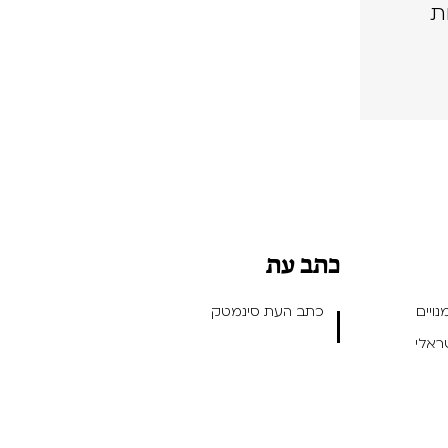
ת
כתב עת
ויים
כתב העת סינמטק
שראלי