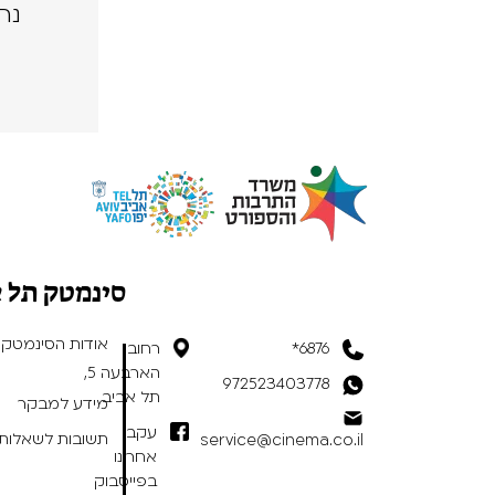
נה
סינמטק תל 
אודות הסינמטק
6876*
רחוב
הארבעה 5,
972523403778
תל אביב
מידע למבקר
עקבו
תשובות לשאלות 
service@cinema.co.il
אחרינו
בפייסבוק