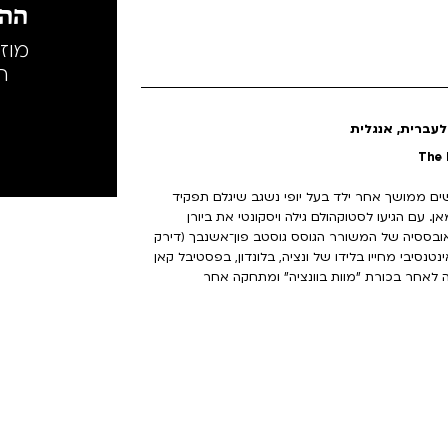
ההק
מוז
ה
לעברית, אנגלית
 חיפושים ממושך אחר ילד בעל יופי נשגב שיגלם תפקיד
. עם הגיעו לסטוקהולם גילה ויסקונטי את ביורן
כטאדז'ו, מושא האובססיה של המשורר הגוסס גוסטב פון־אשנבך (דירק
נטנסיבי מחייו בלידו של ונציה, בלונדון, בפסטיבל קאן
יפן. הסרט התיעודי שלפנינו חוזר אל אנדרסון 50 שנה לאחר בכורת "מוות בוונציה" ומתחקה אחר