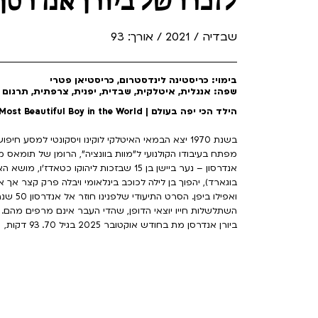
לזכרו של ביורן אנדרסן
שבדיה / 2021 / אורך: 93
בימוי: כריסטינה לינדסטרום, כריסטיאן פטרי
שפה: אנגלית, איטלקית, שבדית, יפנית, צרפתית, תרגום 
הילד הכי יפה בעולם | The Most Beautiful Boy in the World
בשנת 1970 יצא הבמאי האיטלקי לוקינו ויסקונטי למסע
מפתח בעיבודו הקולנועי ל"מוות בוונציה", הרומן של תומאס מאן
אנדרסון – נער ביישן בן 15 שבזכות ליהוקו 
בוגארד), יהפוך בן לילה לכוכב בינלאומי ויבלה פרק קצר אך אי
ואפילו ב
השתלשלות חייו יוצאי הדופן, שהדי העבר אינם מרפים מהם.
ביורן אנדרסן מת בחודש אוקטובר 2025 בגיל 70. 93 דקות,